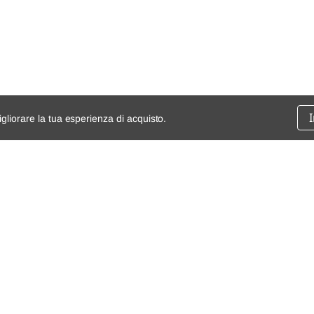
igliorare la tua esperienza di acquisto.
ssione
chi siamo
spedizioni e resi
dita
mappa del sito