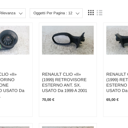
Rilevanza
Oggetti Per Pagina : 12
LIO «II»
RENAULT CLIO «II»
RENAULT C
TORINO
(1999) RETROVISORE
(1999) R
IONE
ESTERNO ANT. SX.
ESTERNO 
O USATO Da
USATO Da 1999 A 2001
USATO Da 
1
70,00 €
65,00 €