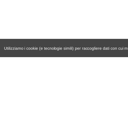
Utilizziamo i cookie (e tecnologie simili) per raccogliere dati con cui m
catalogo ricambi
cambio e trasmi
veicoli per ricambi
demolizioni
motore
condizioni di ven