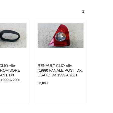
1
LIO «II»
RENAULT CLIO «II»
ETROVISORE
(1999) FANALE POST. DX.
ANT. DX.
USATO Da 1999 A 2001
1999 A 2001
50,00 €