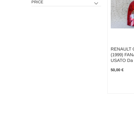
PRICE
RENAULT C
(1999) FAN
USATO Da 
50,00 €