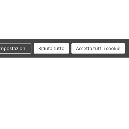
Impostazioni
Rifiuta tutto
Accetta tutti i cookie
+39 0862461097
info@autodemolizionesanvittorino.it