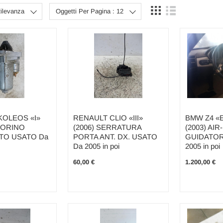
Rilevanza
Oggetti Per Pagina : 12
KOLEOS «I»
RENAULT CLIO «III»
BMW Z4 «
TORINO
(2006) SERRATURA
(2003) AI
TO USATO Da
PORTA ANT. DX. USATO
GUIDATOR
Da 2005 in poi
2005 in poi
60,00 €
1.200,00 €