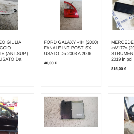
O GIULIA
FORD GALAXY «II» (2000)
MERCEDES
ACCIO
FANALE INT. POST. SX.
«W177» (
E (ANT.SUP.)
USATO Da 2003 A 2006
STRUMENT
 USATO Da
2019 in poi
40,00 €
815,00 €