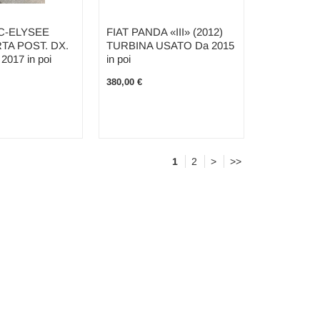
C-ELYSEE
FIAT PANDA «III» (2012)
RTA POST. DX.
TURBINA USATO Da 2015
017 in poi
in poi
380,00 €
1
2
>
>>