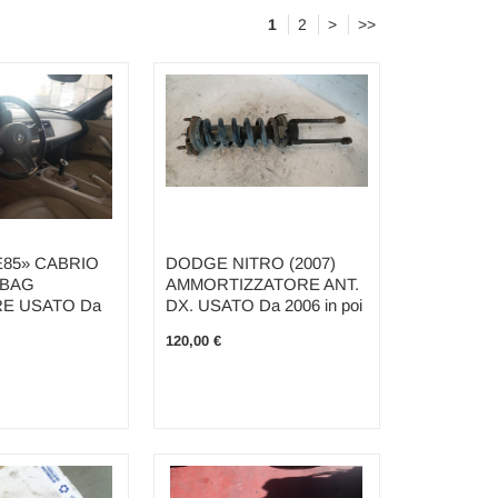
1
2
>
>>
E85» CABRIO
DODGE NITRO (2007)
R-BAG
AMMORTIZZATORE ANT.
E USATO Da
DX. USATO Da 2006 in poi
120,00 €