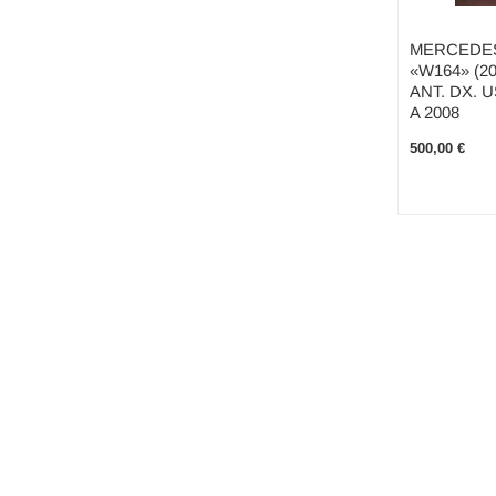
MERCEDES
«W164» (2
ANT. DX. 
A 2008
500,00 €