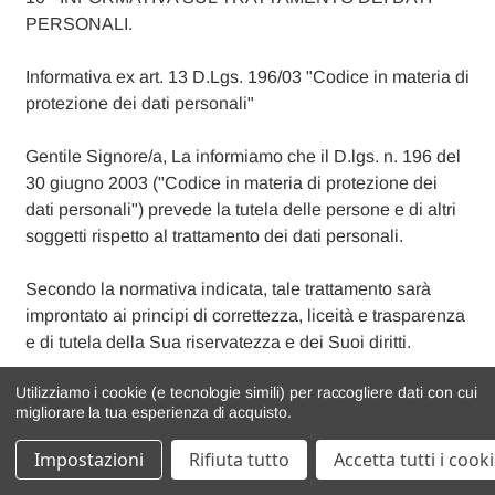
PERSONALI.
Informativa ex art. 13 D.Lgs. 196/03 "Codice in materia di
protezione dei dati personali"
Gentile Signore/a, La informiamo che il D.lgs. n. 196 del
30 giugno 2003 ("Codice in materia di protezione dei
dati personali") prevede la tutela delle persone e di altri
soggetti rispetto al trattamento dei dati personali.
Secondo la normativa indicata, tale trattamento sarà
improntato ai principi di correttezza, liceità e trasparenza
e di tutela della Sua riservatezza e dei Suoi diritti.
Utilizziamo i cookie (e tecnologie simili) per raccogliere dati con cui
Ai sensi dell'articolo 13 del D.lgs. n.196/2003, pertanto,
migliorare la tua esperienza di acquisto.
Le forniamo le seguenti informazioni:
Impostazioni
Rifiuta tutto
Accetta tutti i cook
1 - I dati da Lei forniti verranno trattati per finalità di