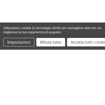
Utilizziamo i cookie (e tecnologie simili) per raccogliere dati con cui
migliorare la tua esperienza di acquisto.
Impostazioni
Rifiuta tutto
Accetta tutti i cook
catalogo ricambi
veicoli per ricambi
motore
cambio e trasmissione
demolizioni