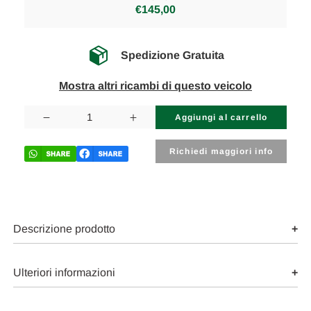
€145,00
Spedizione Gratuita
Mostra altri ricambi di questo veicolo
Disponibilità
attuale:
Diminuisci
Aumenta
la
la
quantità
quantità
di
di
Richiedi maggiori info
MERCEDES
MERCEDES
VITO
VITO
«W639»
«W639»
(2004)
(2004)
IMPIANTO
IMPIANTO
FRENANTE
FRENANTE
ABS
ABS
Descrizione prodotto
(GRUPPO)
(GRUPPO)
ANT.
ANT.
USATO
USATO
Da
Da
Ulteriori informazioni
2003
2003
in
in
poi
poi