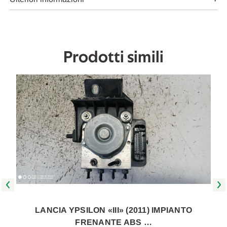
2008
2008
A
A
2011
2011
[[257077]]
[[257077]]
Prodotti simili
LANCIA YPSILON «III» (2011) IMPIANTO
FRENANTE ABS …