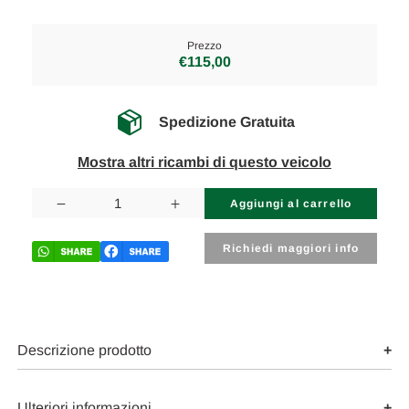
Prezzo
€115,00
Spedizione Gratuita
Mostra altri ricambi di questo veicolo
Disponibilità
attuale:
Diminuisci
Aumenta
la
la
quantità
quantità
di
di
Richiedi maggiori info
LANCIA
LANCIA
DELTA
DELTA
«III»
«III»
(2008)
(2008)
IMPIANTO
IMPIANTO
FRENANTE
FRENANTE
ABS
ABS
Descrizione prodotto
(GRUPPO)
(GRUPPO)
ANT.
ANT.
USATO
USATO
Da
Da
Ulteriori informazioni