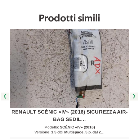
poi
poi
[[266537]]
[[266537]]
Prodotti simili
-
RENAULT SCÉNIC «IV» (2016) SICUREZZA AIR-
BAG SEDIL…
Modello:
SCÉNIC «IV» (2016)
Versione:
1.5 dCi Multispace, 5 p. dal 2…