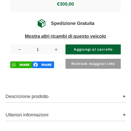
€300,00
Spedizione Gratuita
Mostra altri ricambi di questo veicolo
Disponibilità
attuale:
Diminuisci
Aumenta
la
la
quantità
quantità
di
di
Richiedi maggiori info
RENAULT
RENAULT
SCÉNIC
SCÉNIC
«IV»
«IV»
(2016)
(2016)
SICUREZZA
SICUREZZA
AIR-
AIR-
BAG
BAG
Descrizione prodotto
A
A
TENDINA
TENDINA
SX.
SX.
USATO
USATO
Ulteriori informazioni
Da
Da
2016
2016
in
in