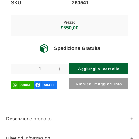
SKU:
260541
Prezzo
€550,00
Spedizione Gratuita
Disponibilità
attuale:
Diminuisci
Aumenta
la
la
quantità
quantità
di
di
Richiedi maggiori info
FIAT
FIAT
DOBLÒ
DOBLÒ
«III»
«III»
CARGO
CARGO
(2010)
(2010)
SICUREZZA
SICUREZZA
AIR-
AIR-
Descrizione prodotto
BAG
BAG
GUIDATORE
GUIDATORE
USATO
USATO
Da
Da
Ulteriori informazioni