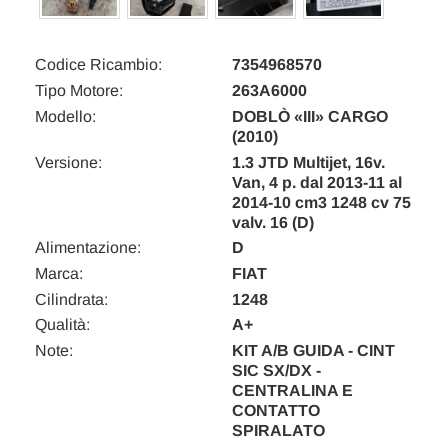
Codice Ricambio:
7354968570
Tipo Motore:
263A6000
Modello:
DOBLÒ «III» CARGO
(2010)
Versione:
1.3 JTD Multijet, 16v.
Van, 4 p. dal 2013-11 al
2014-10 cm3 1248 cv 75
valv. 16 (D)
Alimentazione:
D
Marca:
FIAT
Cilindrata:
1248
Qualità:
A+
Note:
KIT A/B GUIDA - CINT
SIC SX/DX -
CENTRALINA E
CONTATTO
SPIRALATO