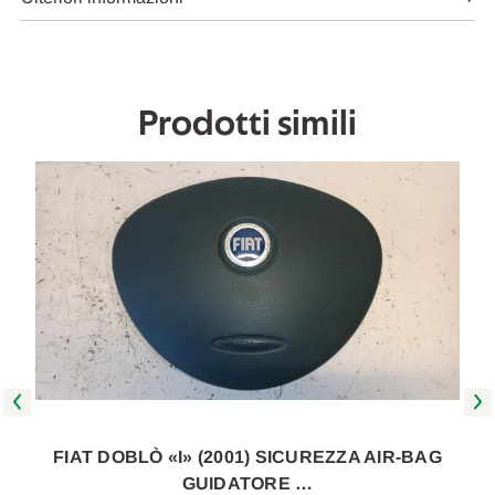
2013
2013
A
A
2014
2014
[[260541]]
[[260541]]
Prodotti simili
FIAT DOBLÒ «I» (2001) SICUREZZA AIR-BAG
GUIDATORE …