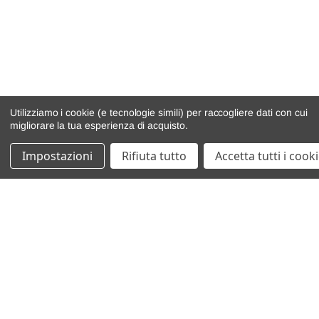
Utilizziamo i cookie (e tecnologie simili) per raccogliere dati con cui
migliorare la tua esperienza di acquisto.
Impostazioni
Rifiuta tutto
Accetta tutti i cook
catalogo ricambi
veicoli per ricambi
motore
cambio e trasmissione