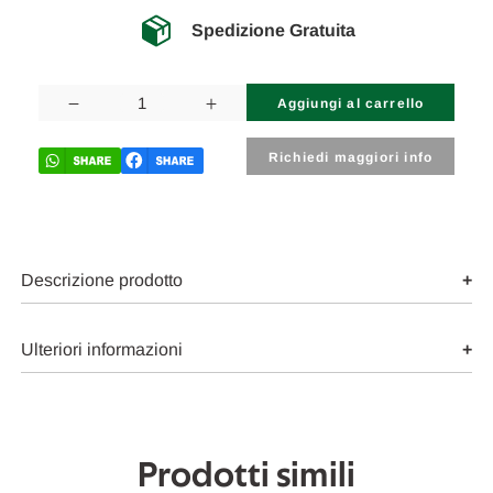
Spedizione Gratuita
Disponibilità
attuale:
Diminuisci
Aumenta
la
la
quantità
quantità
di
di
Richiedi maggiori info
NISSAN
NISSAN
QASHQAI
QASHQAI
«I»
«I»
(2010)
(2010)
SICUREZZA
SICUREZZA
AIR-
AIR-
BAG
BAG
Descrizione prodotto
GUIDATORE
GUIDATORE
USATO
USATO
[[237100]]
[[237100]]
Ulteriori informazioni
Prodotti simili