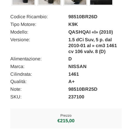
Codice Ricambio:
98510BR26D
Tipo Motore:
K9K
Modello:
QASHQAI «I» (2010)
Versione:
1.5 dCi Suv, 5 p. dal
2010-01 al » cm3 1461
cv 106 valv. 8 (D)
Alimentazione:
D
Marca:
NISSAN
Cilindrata:
1461
Qualità:
A+
Note:
98510BR25D
SKU:
237100
Prezzo
€215,00