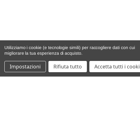
Utilizziamo i cookie (e tecnologie simili) per raccogliere dati con cui
migliorare la tua esperienza di acquisto.
Impostazioni
Rifiuta tutto
Accetta tutti i cook
catalogo ricambi
veicoli per ricambi
motore
cambio e trasmissione