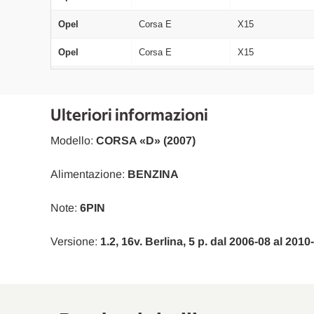
Opel
Corsa E
X15
Opel
Corsa E
X15
Opel
Corsa E
X15
Opel
Corsa E
X15
Ulteriori informazioni
Opel
Corsa E
X15
Modello:
CORSA «D» (2007)
Opel
Corsa E
X15
Alimentazione:
BENZINA
Note:
6PIN
Versione:
1.2, 16v. Berlina, 5 p. dal 2006-08 al 201