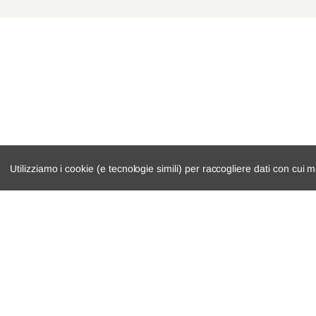
Utilizziamo i cookie (e tecnologie simili) per raccogliere dati con cui m
catalogo ricambi
cambio e trasmi
veicoli per ricambi
demolizioni
motore
condizioni di ven