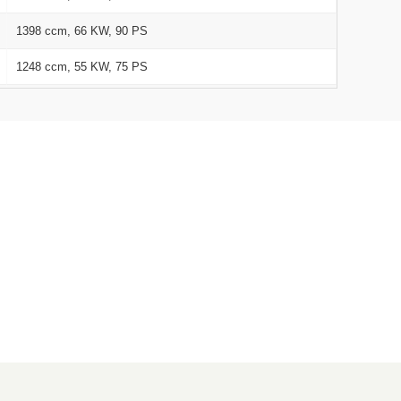
1398 ccm, 66 KW, 90 PS
1248 ccm, 55 KW, 75 PS
1248 ccm, 70 KW, 95 PS
1398 ccm, 55 KW, 75 PS
1398 ccm, 66 KW, 90 PS
1364 ccm, 110 KW, 150 PS