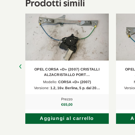
Prodotti simili
TALLI
OPEL CORSA «D» (2007) CRISTALLI
OPEL
ALZACRISTALLO PORT…
)
Modello:
CORSA «D» (2007)
 p. d…
Versione:
1.2, 16v. Berlina, 5 p. dal 20…
Versio
Prezzo
€65,00
lo
Aggiungi al carrello
A