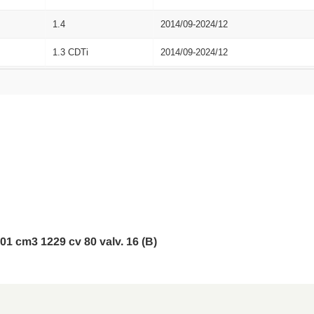
1.4
2014/09-2024/12
1.3 CDTi
2014/09-2024/12
1.3 CDTi
2014/09-2024/12
1.4
2014/09-2024/12
1.4 LPG
2015/03-2024/12
1.4 Turbo
2015/03-2024/12
0-01 cm3 1229 cv 80 valv. 16 (B)