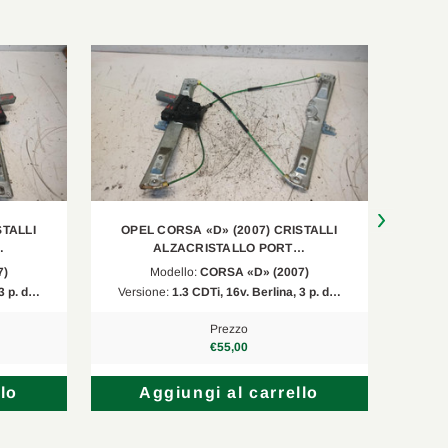
STALLI
OPEL CORSA «D» (2007) CRISTALLI
OPE
…
ALZACRISTALLO PORT…
7)
Modello:
CORSA «D» (2007)
 3 p. d…
Versione:
1.3 CDTi, 16v. Berlina, 3 p. d…
Vers
Prezzo
€55,00
lo
Aggiungi al carrello