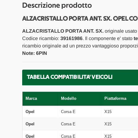
Descrizione prodotto
ALZACRISTALLO PORTA ANT. SX. OPEL CO
ALZACRISTALLO PORTA ANT. SX.
originale usato
Codice ricambio:
39161986
. Il componente e' stato
t
ricambio originale ad un prezzo vantaggioso proporzio
Note: 6PIN
TABELLA COMPATIBILITA' VEICOLI
Marca
Modello
Piattaforma
Opel
Corsa E
X15
Opel
Corsa E
X15
Opel
Corsa E
X15