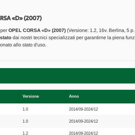
PORTA
PORTA
ANT.
ANT.
SX.
SX.
USATO
USATO
RSA «D» (2007)
Da
Da
2006
2006
 per
OPEL CORSA «D» (2007)
(Versione: 1.2, 16v. Berlina, 5 p
A
A
2010
2010
estato
dai nostri tecnici specializzati per garantirne la piena fun
[[262450]]
[[262450]]
nato allo stato d'uso.
Versione
Anno
1.0
2014/09-2024/12
1.0
2014/09-2024/12
1.2
2014/09-2024/12