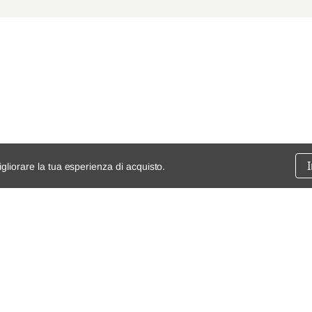
igliorare la tua esperienza di acquisto.
ssione
chi siamo
spedizioni e resi
dita
mappa del sito