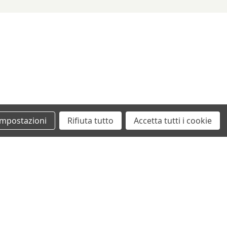
Impostazioni
Rifiuta tutto
Accetta tutti i cookie
+39 0862461097
info@autodemolizionesanvittorino.it