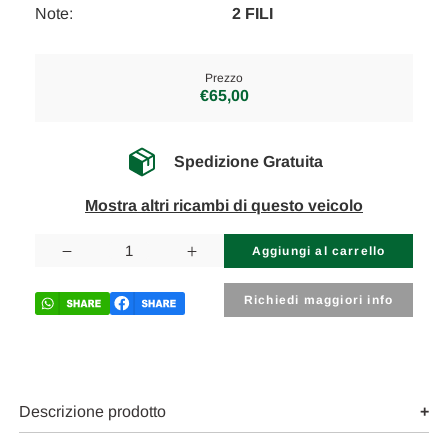
Note:
2 FILI
Prezzo
€65,00
Spedizione Gratuita
Mostra altri ricambi di questo veicolo
Disponibilità
attuale:
Diminuisci
Aumenta
la
la
quantità
quantità
di
di
Richiedi maggiori info
SUBARU
SUBARU
FORESTER
FORESTER
«II»
«II»
(2003)
(2003)
CRISTALLI
CRISTALLI
ALZACRISTALLO
ALZACRISTALLO
PORTA
PORTA
Descrizione prodotto
POST.
POST.
DX.
DX.