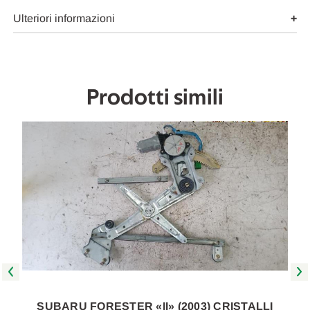
USATO
USATO
Da
Da
Ulteriori informazioni
2002
2002
A
A
2005
2005
[[264287]]
[[264287]]
Prodotti simili
SUBARU FORESTER «II» (2003) CRISTALLI