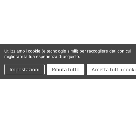
Utilizziamo i cookie (e tecnologie simili) per raccogliere dati con cui
migliorare la tua esperienza di acquisto.
Impostazioni
Rifiuta tutto
Accetta tutti i cook
catalogo ricambi
veicoli per ricambi
motore
cambio e trasmissione