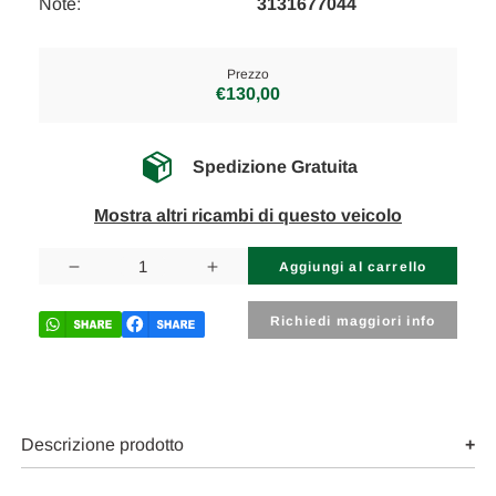
Note:
3131677044
Prezzo
€130,00
Spedizione Gratuita
Mostra altri ricambi di questo veicolo
Disponibilità
attuale:
Diminuisci
Aumenta
la
la
quantità
quantità
di
di
Richiedi maggiori info
BMW
BMW
Z4
Z4
«E85»
«E85»
CABRIO
CABRIO
(2003)
(2003)
ASSALE
ASSALE
AMMORTIZZATORE
AMMORTIZZATORE
Descrizione prodotto
ANT.
ANT.
DX.
DX.
USATO
USATO