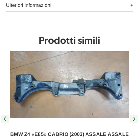
Da
Da
Ulteriori informazioni
2005
2005
in
in
poi
poi
[[258191]]
[[258191]]
Prodotti simili
BMW Z4 «E85» CABRIO (2003) ASSALE ASSALE