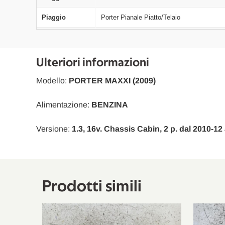
Piaggio
Porter Pianale Piatto/Telaio
Piaggio
Porter Pianale Piatto/Telaio
Piaggio
Porter Pianale Piatto/Telaio
Ulteriori informazioni
Modello:
PORTER MAXXI (2009)
Alimentazione:
BENZINA
Versione:
1.3, 16v. Chassis Cabin, 2 p. dal 2010-12
Prodotti simili