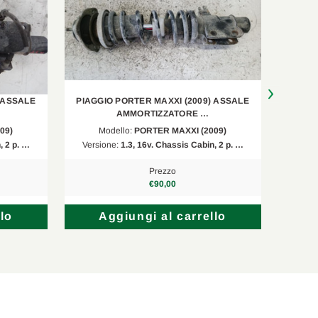
 ASSALE
PIAGGIO PORTER MAXXI (2009) ASSALE
PIAGG
AMMORTIZZATORE …
09)
Modello:
PORTER MAXXI (2009)
M
, 2 p. …
Versione:
1.3, 16v. Chassis Cabin, 2 p. …
Versi
Prezzo
€90,00
lo
Aggiungi al carrello