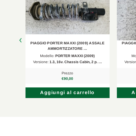
ASSALE
PIAGGIO PORTER MAXXI (2009) ASSALE
PIAGGI
AMMORTIZZATORE …
9)
Modello:
PORTER MAXXI (2009)
Mo
 2 p. …
Versione:
1.3, 16v. Chassis Cabin, 2 p. …
Versio
Prezzo
€90,00
lo
Aggiungi al carrello
A