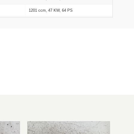
1201 ccm, 47 KW, 64 PS
1308 ccm, 52 KW, 71 PS
1295 ccm, 48 KW, 65 PS