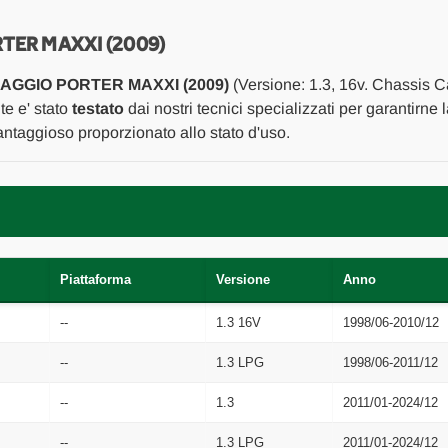
SX.
SX.
USATO
USATO
Da
Da
TER MAXXI (2009)
2010
2010
A
A
IAGGIO PORTER MAXXI (2009)
(Versione: 1.3, 16v. Chassis C
2015
2015
[[262867]]
[[262867]]
te e' stato
testato
dai nostri tecnici specializzati per garantirne 
ntaggioso proporzionato allo stato d'uso.
Piattaforma
Versione
Anno
--
1.3 16V
1998/06-2010/12
--
1.3 LPG
1998/06-2011/12
--
1.3
2011/01-2024/12
--
1.3 LPG
2011/01-2024/12