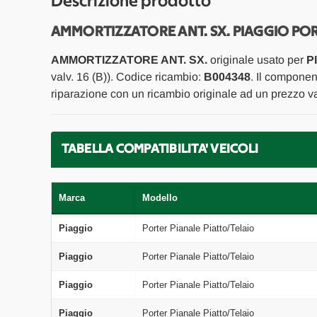
Descrizione prodotto
AMMORTIZZATORE ANT. SX. PIAGGIO POR
AMMORTIZZATORE ANT. SX.
originale usato per
P
valv. 16 (B)). Codice ricambio:
B004348
. Il componen
riparazione con un ricambio originale ad un prezzo va
TABELLA COMPATIBILITA' VEICOLI
Marca
Modello
Piaggio
Porter Pianale Piatto/Telaio
Piaggio
Porter Pianale Piatto/Telaio
Piaggio
Porter Pianale Piatto/Telaio
Piaggio
Porter Pianale Piatto/Telaio