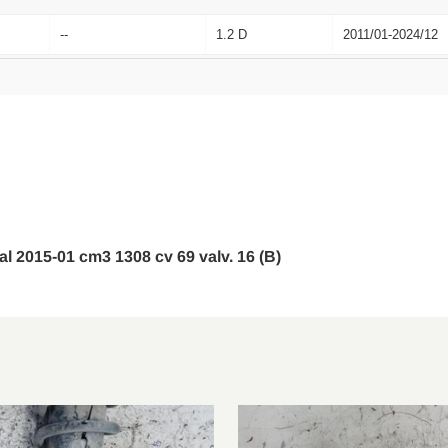
--
1.2 D
2011/01-2024/12
--
1.3 CNG
2011/01-2024/12
--
1.3i 16V
1998/05-2024/12
 al 2015-01 cm3 1308 cv 69 valv. 16 (B)