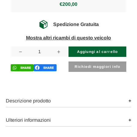
€200,00
Spedizione Gratuita
Mostra altri ricambi di questo veicolo
Disponibilità
attuale:
Diminuisci
Aumenta
la
la
quantità
quantità
di
di
Richiedi maggiori info
RENAULT
RENAULT
SCÉNIC
SCÉNIC
«IV»
«IV»
(2016)
(2016)
ASSALE
ASSALE
AMMORTIZZATORE
AMMORTIZZATORE
ANT.
ANT.
Descrizione prodotto
SX.
SX.
USATO
USATO
Da
Da
2016
2016
Ulteriori informazioni
in
in
poi
poi
[[265894]]
[[265894]]