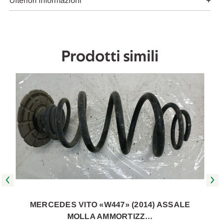
2014
2014
Ulteriori informazioni
A
A
2019
2019
[[270224]]
[[270224]]
Prodotti simili
MERCEDES VITO «W447» (2014) ASSALE
MOLLA AMMORTIZZ…