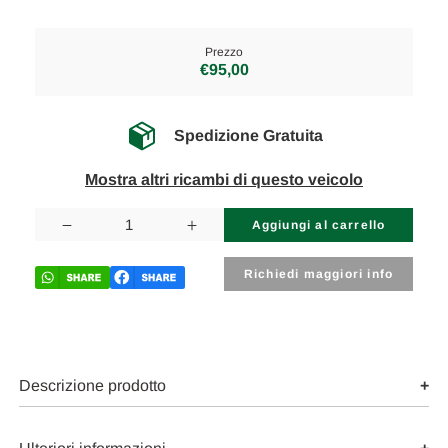
Prezzo
€95,00
Spedizione Gratuita
Mostra altri ricambi di questo veicolo
Disponibilità
attuale:
Diminuisci
Aumenta
la
la
quantità
quantità
di
di
Richiedi maggiori info
MERCEDES
MERCEDES
VITO
VITO
«W447»
«W447»
(2014)
(2014)
ASSALE
ASSALE
AMMORTIZZATORE
AMMORTIZZATORE
POST.
POST.
Descrizione prodotto
SX.
SX.
USATO
USATO
Da
Da