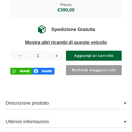
Prezzo
€390,00
Spedizione Gratuita
Mostra altri ricambi di questo veicolo
Disponibilità
attuale:
Diminuisci
Aumenta
la
la
quantità
quantità
di
di
Richiedi maggiori info
CITROEN
CITROEN
C3
C3
«III»
«III»
(2016)
(2016)
ASSALE
ASSALE
ASSALE
ASSALE
ANT.
ANT.
Descrizione prodotto
USATO
USATO
Da
Da
2016
2016
A
A
Ulteriori informazioni
2020
2020
[[258615]]
[[258615]]