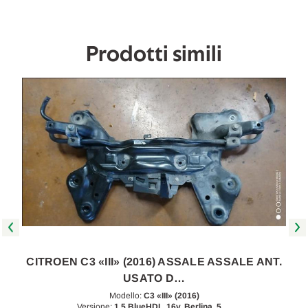
Prodotti simili
.
CITROEN C3 «III» (2016) ASSALE ASSALE ANT.
USATO D…
Modello:
C3 «III» (2016)
Versione:
1.5 BlueHDI , 16v. Berlina, 5 …