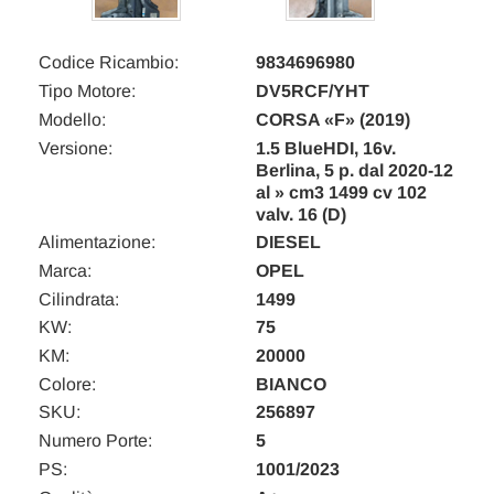
Codice Ricambio:
9834696980
Tipo Motore:
DV5RCF/YHT
Modello:
CORSA «F» (2019)
Versione:
1.5 BlueHDI, 16v.
Berlina, 5 p. dal 2020-12
al » cm3 1499 cv 102
valv. 16 (D)
Alimentazione:
DIESEL
Marca:
OPEL
Cilindrata:
1499
KW:
75
KM:
20000
Colore:
BIANCO
SKU:
256897
Numero Porte:
5
PS:
1001/2023