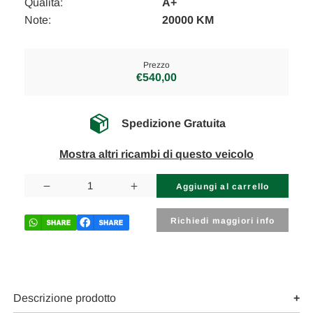
Qualità:
A+
Note:
20000 KM
Prezzo
€540,00
Spedizione Gratuita
Mostra altri ricambi di questo veicolo
Disponibilità
attuale:
Diminuisci
Aumenta
la
la
quantità
quantità
di
di
Richiedi maggiori info
OPEL
OPEL
CORSA
CORSA
«F»
«F»
(2019)
(2019)
ASSALE
ASSALE
ASSALE
ASSALE
ANT.
ANT.
Descrizione prodotto
USATO
USATO