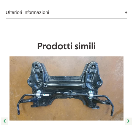
Da
Da
2020
2020
in
in
Ulteriori informazioni
poi
poi
[[256897]]
[[256897]]
Prodotti simili