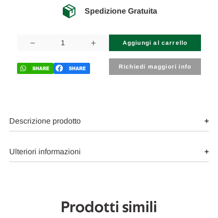
Spedizione Gratuita
Disponibilità
attuale:
Diminuisci
Aumenta
la
la
quantità
quantità
di
di
Richiedi maggiori info
FORD
FORD
ECOSPORT
ECOSPORT
(2013)
(2013)
ASSALE
ASSALE
ASSALE
ASSALE
POST.
POST.
USATO
USATO
Descrizione prodotto
Da
Da
2016
2016
A
A
2017
2017
Ulteriori informazioni
[[226876]]
[[226876]]
Prodotti simili