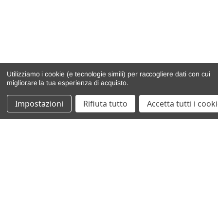
Utilizziamo i cookie (e tecnologie simili) per raccogliere dati con cui
migliorare la tua esperienza di acquisto.
Impostazioni
Rifiuta tutto
Accetta tutti i cook
catalogo ricambi
veicoli per ricambi
motore
cambio e trasmissione