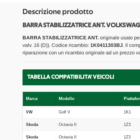
Descrizione prodotto
BARRA STABILIZZATRICE ANT. VOLKSWAGE
BARRA STABILIZZATRICE ANT.
originale usato p
valv. 16 (D)). Codice ricambio:
1K0411303BJ
. Il com
riparazione con un ricambio originale ad un prezzo va
TABELLA COMPATIBILITA' VEICOLI
Marca
Modello
Piattafo
VW
Golf V
1K1
Skoda
Octavia II
1Z3
Skoda
Octavia II
1Z3