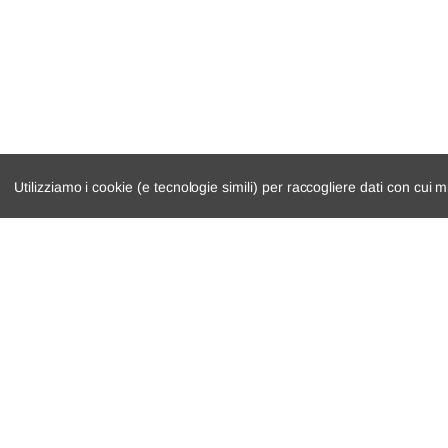
VW
EOS
1F7, 1F8
Skoda
Octavia II Combi
1Z5
Audi
A3 Sportback
8PA
Audi
A3 Sportback
8PA
Seat
Leon
1P1
Utilizziamo i cookie (e tecnologie simili) per raccogliere dati con cui m
Skoda
Octavia II Combi
1Z5
VW
Golf V
1K1
catalogo ricambi
cambio e trasmi
Audi
A3 Sportback
8PA
veicoli per ricambi
demolizioni
VW
Golf V
1K1
motore
condizioni di ven
Audi
A3
8P1
Audi
A3
8P1