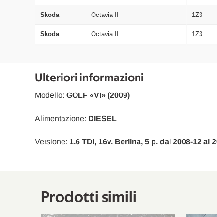
Skoda
Octavia II
1Z3
Skoda
Octavia II
1Z3
Seat
Leon
1P1
Skoda
Octavia II Combi
1Z5
Ulteriori informazioni
Audi
A3
8P1
Modello:
GOLF «VI» (2009)
Skoda
Octavia II Combi
1Z5
Alimentazione:
DIESEL
Skoda
Octavia II
1Z3
Versione:
1.6 TDi, 16v. Berlina, 5 p. dal 2008-12 al
Seat
Leon
1P1
VW
Golf VI
5K1
Skoda
Octavia II
1Z3
Prodotti simili
Seat
Leon
1P1