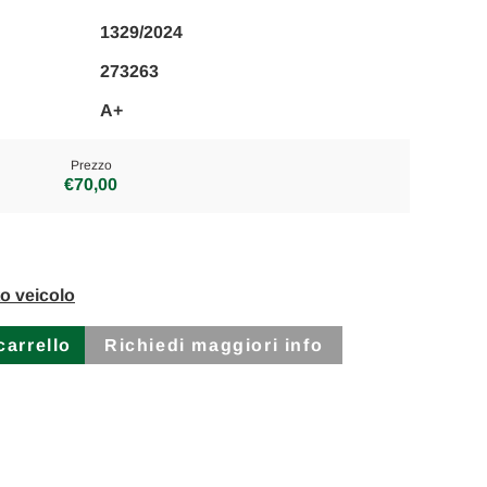
1329/2024
273263
A+
Prezzo
€70,00
to veicolo
Richiedi maggiori info