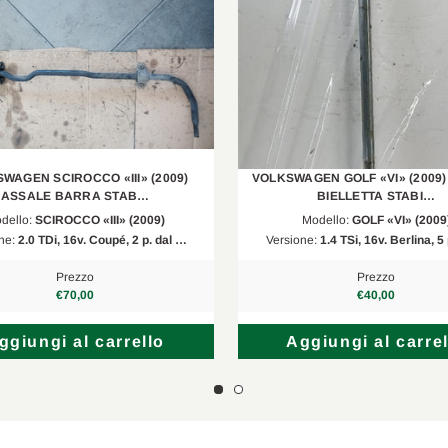
8
1.6 TDI
2010/11-2015/07
1.6 TDI
2009/05-2012/08
2.0 FSI
2004/01-2008/11
1.8 TSI
2007/06-2013/04
WAGEN SCIROCCO «III» (2009)
VOLKSWAGEN GOLF «VI» (2009
2.0 TDI 16V
2008/05-2015/08
ASSALE BARRA STAB…
BIELLETTA STABI…
dello:
SCIROCCO «III» (2009)
Modello:
GOLF «VI» (2009
1.6 FSI
2004/02-2008/10
ne:
2.0 TDi, 16v. Coupé, 2 p. dal …
Versione:
1.4 TSi, 16v. Berlina, 
2.0 TSI
2009/11-2015/08
Prezzo
Prezzo
€70,00
€40,00
1.2 TFSI
2010/03-2013/05
ggiungi al carrello
Aggiungi al carrel
1.4 16V
2006/06-2012/12
2.0 Cupra R
2009/09-2012/12
1.8 TFSI
2006/11-2013/03