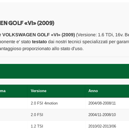
BARRA
BARRA
STABILIZZATRICE
STABILIZZATRI
ANT.
ANT.
USATO
USATO
Da
Da
N GOLF «VI» (2009)
2008
2008
A
A
er
VOLKSWAGEN GOLF «VI» (2009)
(Versione: 1.6 TDi, 16v. B
2012
2012
[[273263]]
[[273263]]
ponente e' stato
testato
dai nostri tecnici specializzati per garan
ntaggioso proporzionato allo stato d'uso.
rma
Versione
Anno
2.0 FSI 4motion
2004/08-2008/11
2.0 FSI
2004/11-2008/10
1.2 TSI
2010/02-2013/06