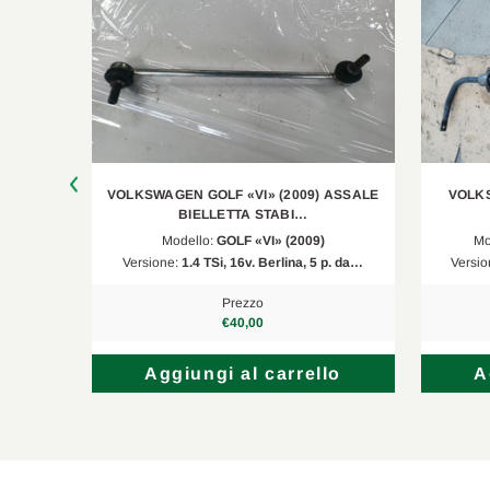
Seat
Altea XL
5P5, 5P
Audi
A3
8P1
VW
Golf V
1K1
Skoda
Octavia II
1Z3
 ASSALE
VOLKSWAGEN GOLF «VI» (2009) ASSALE
VOLKS
VW
EOS
1F7, 1F8
BIELLETTA STABI…
Modello:
GOLF «VI» (2009)
Mo
Skoda
Octavia II
1Z3
p. da…
Versione:
1.4 TSi, 16v. Berlina, 5 p. da…
Versio
VW
EOS
1F7, 1F8
Prezzo
€40,00
Audi
A3 Cabriolet
8P7
lo
Aggiungi al carrello
A
Seat
Leon
1P1
Seat
Leon
1P1
Audi
A3 Sportback
8PA