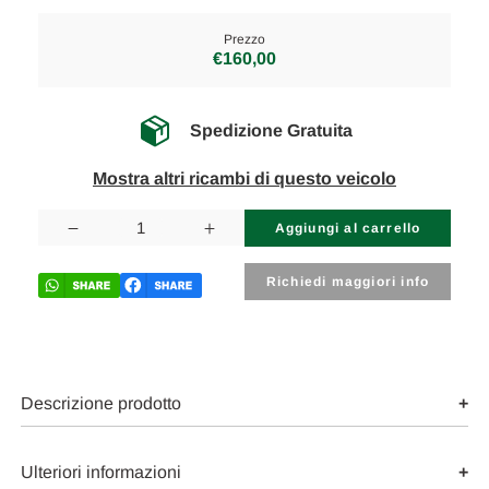
Prezzo
€160,00
Spedizione Gratuita
Mostra altri ricambi di questo veicolo
Disponibilità
attuale:
Diminuisci
Aumenta
la
la
quantità
quantità
di
di
Richiedi maggiori info
FIAT
FIAT
FREEMONT
FREEMONT
(2011)
(2011)
ASSALE
ASSALE
BARRA
BARRA
STABILIZZATRICE
STABILIZZATRICE
ANT.
ANT.
Descrizione prodotto
USATO
USATO
Da
Da
2011
2011
A
A
Ulteriori informazioni