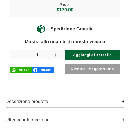
Prezzo
€170,00
Spedizione Gratuita
Mostra altri ricambi di questo veicolo
Disponibilità
attuale:
Diminuisci
Aumenta
la
la
quantità
quantità
di
di
Richiedi maggiori info
OPEL
OPEL
MOKKA
MOKKA
(2013)
(2013)
ASSALE
ASSALE
BARRA
BARRA
STABILIZZATRICE
STABILIZZATRICE
ANT.
ANT.
Descrizione prodotto
USATO
USATO
Da
Da
2012
2012
A
A
Ulteriori informazioni
2016
2016
[[272852]]
[[272852]]