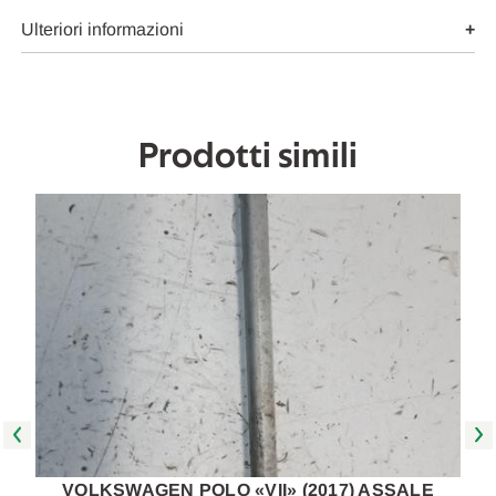
USATO
USATO
Da
Da
Ulteriori informazioni
2018
2018
A
A
2021
2021
[[271058]]
[[271058]]
Prodotti simili
VOLKSWAGEN POLO «VII» (2017) ASSALE