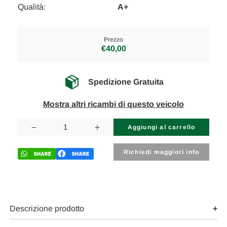
Qualità:
A+
Prezzo
€40,00
Spedizione Gratuita
Mostra altri ricambi di questo veicolo
Disponibilità
attuale:
Diminuisci
Aumenta
la
la
quantità
quantità
di
di
Richiedi maggiori info
VOLKSWAGEN
VOLKSWAGEN
POLO
POLO
«VII»
«VII»
(2017)
(2017)
ASSALE
ASSALE
BIELLETTA
BIELLETTA
STABILIZZATRICE
STABILIZZATRICE
Descrizione prodotto
ANT.
ANT.
DX.
DX.