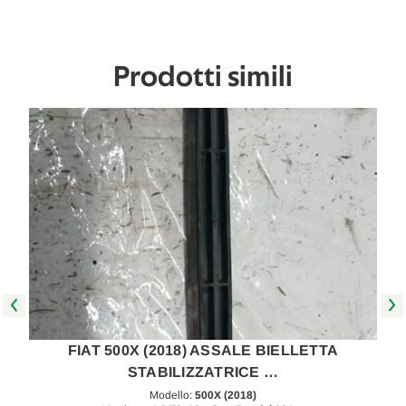
poi
poi
[[258399]]
[[258399]]
Prodotti simili
FIAT 500X (2018) ASSALE BIELLETTA
STABILIZZATRICE …
Modello:
500X (2018)