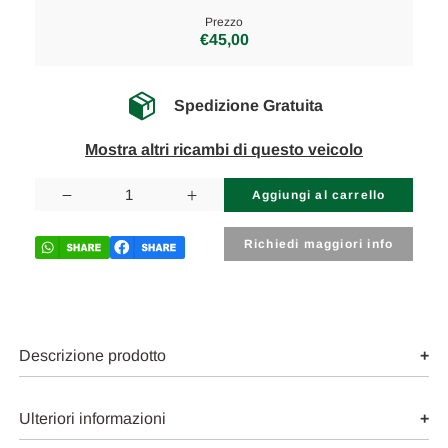
Prezzo
€45,00
Spedizione Gratuita
Mostra altri ricambi di questo veicolo
Disponibilità
attuale:
Diminuisci
Aumenta
la
la
quantità
quantità
di
di
Richiedi maggiori info
FIAT
FIAT
500X
500X
(2018)
(2018)
ASSALE
ASSALE
BIELLETTA
BIELLETTA
STABILIZZATRICE
STABILIZZATRICE
ANT.
ANT.
Descrizione prodotto
SX.
SX.
USATO
USATO
Da
Da
2018
2018
Ulteriori informazioni
in
in