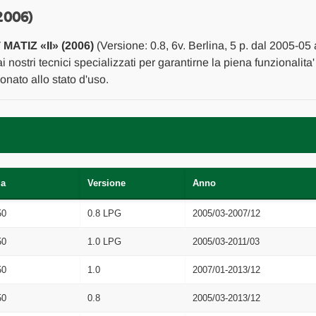
2005
2005
A
A
2006)
2011
2011
[[273535]]
[[273535]]
ATIZ «II» (2006)
(Versione: 0.8, 6v. Berlina, 5 p. dal 2005-05
i nostri tecnici specializzati per garantirne la piena funzionalita
nato allo stato d'uso.
ma
Versione
Anno
50
0.8 LPG
2005/03-2007/12
50
1.0 LPG
2005/03-2011/03
50
1.0
2007/01-2013/12
50
0.8
2005/03-2013/12