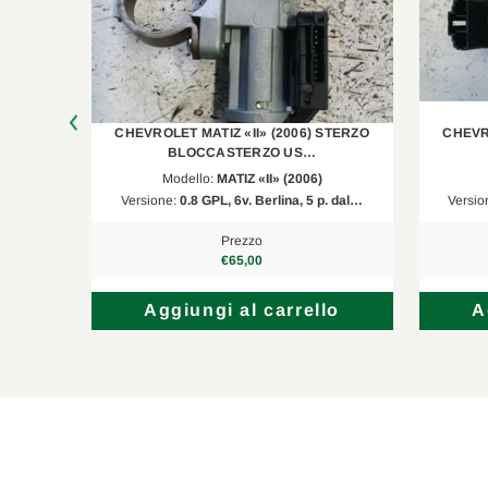
STERZO
CHEVROLET MATIZ «II» (2006) STERZO
CHEVRO
BLOCCASTERZO US…
Modello:
MATIZ «II» (2006)
05-03 …
Versione:
0.8 GPL, 6v. Berlina, 5 p. dal…
Versio
Prezzo
€65,00
lo
Aggiungi al carrello
A