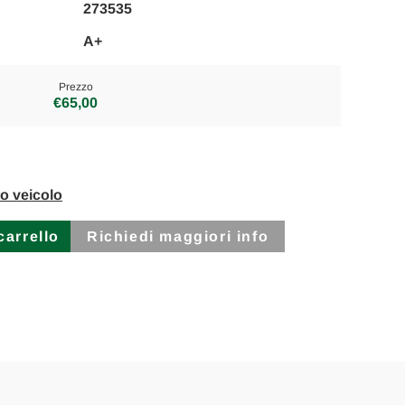
273535
A+
Prezzo
€65,00
to veicolo
Richiedi maggiori info
O