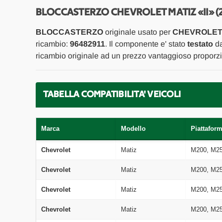
BLOCCASTERZO CHEVROLET MATIZ «II» (
BLOCCASTERZO
originale usato per
CHEVROLET M
ricambio:
96482911
. Il componente e' stato
testato
da
ricambio originale ad un prezzo vantaggioso proporzio
TABELLA COMPATIBILITA' VEICOLI
Marca
Modello
Piattafor
Chevrolet
Matiz
M200, M2
Chevrolet
Matiz
M200, M2
Chevrolet
Matiz
M200, M2
Chevrolet
Matiz
M200, M2