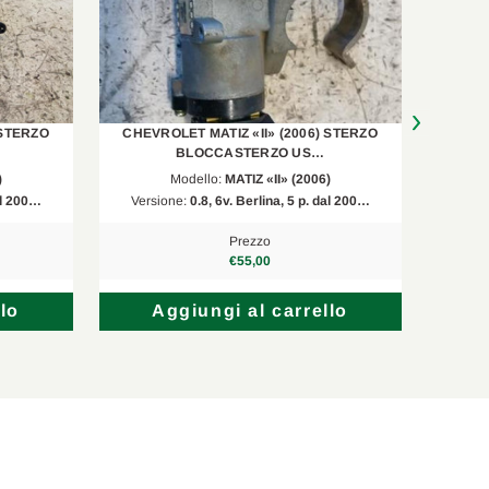
 STERZO
CHEVROLET MATIZ «II» (2006) STERZO
CHEVR
BLOCCASTERZO US…
)
Modello:
MATIZ «II» (2006)
dal 200…
Versione:
0.8, 6v. Berlina, 5 p. dal 200…
Versi
Prezzo
€55,00
lo
Aggiungi al carrello