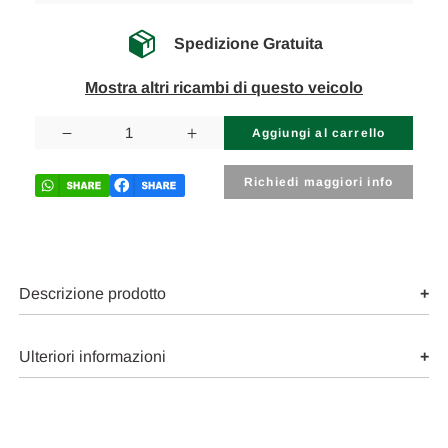
Spedizione Gratuita
Mostra altri ricambi di questo veicolo
Disponibilità
attuale:
Diminuisci
Aumenta
la
la
quantità
quantità
di
di
Richiedi maggiori info
CITROEN
CITROEN
C1
C1
«I»
«I»
(2006)
(2006)
IMPIANTO
IMPIANTO
ELETTRICO
ELETTRICO
BOBINA
BOBINA
Descrizione prodotto
USATO
USATO
Da
Da
2005
2005
A
A
Ulteriori informazioni
2012
2012
[[272160]]
[[272160]]