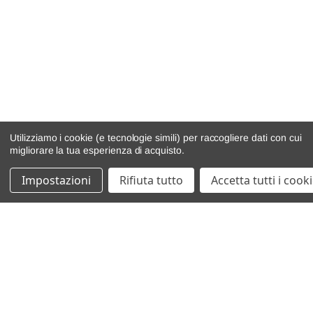
Utilizziamo i cookie (e tecnologie simili) per raccogliere dati con cui
migliorare la tua esperienza di acquisto.
Impostazioni
Rifiuta tutto
Accetta tutti i cook
catalogo ricambi
veicoli per ricambi
motore