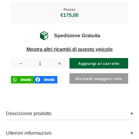
Prezzo
€175,00
Spedizione Gratuita
Mostra altri ricambi di questo veicolo
Disponibilità
attuale:
Diminuisci
Aumenta
la
la
quantità
quantità
di
di
Richiedi maggiori info
SUZUKI
SUZUKI
IGNIS
IGNIS
«III»
«III»
(2016)
(2016)
IMPIANTO
IMPIANTO
ELETTRICO
ELETTRICO
BOBINA
BOBINA
Descrizione prodotto
USATO
USATO
Da
Da
2016
2016
in
in
Ulteriori informazioni
poi
poi