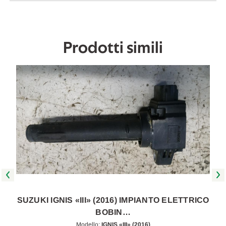
[[257047]]
[[257047]]
Prodotti simili
O
SUZUKI IGNIS «III» (2016) IMPIANTO ELETTRICO
BOBIN…
Modello:
IGNIS «III» (2016)