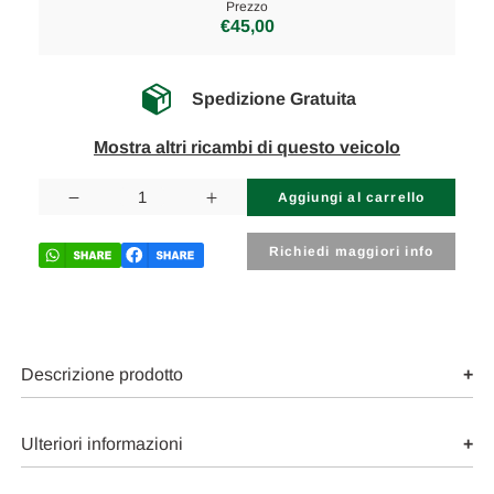
Prezzo
€45,00
Spedizione Gratuita
Mostra altri ricambi di questo veicolo
Disponibilità
attuale:
Diminuisci
Aumenta
la
la
quantità
quantità
di
di
Richiedi maggiori info
FIAT
FIAT
PANDA
PANDA
«III»
«III»
(2012)
(2012)
IMPIANTO
IMPIANTO
ELETTRICO
ELETTRICO
BOBINA
BOBINA
Descrizione prodotto
USATO
USATO
Da
Da
2020
2020
in
in
Ulteriori informazioni
poi
poi
[[258971]]
[[258971]]