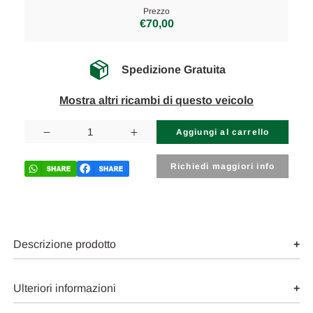
Prezzo
€70,00
Spedizione Gratuita
Mostra altri ricambi di questo veicolo
Disponibilità
attuale:
Diminuisci
Aumenta
la
la
quantità
quantità
di
di
Richiedi maggiori info
FORD
FORD
B-
B-
MAX
MAX
(2012)
(2012)
ASSALE
ASSALE
BRACCIO
BRACCIO
OSCILLANTE
OSCILLANTE
Descrizione prodotto
ANT.
ANT.
DX.
DX.
USATO
USATO
Da
Da
Ulteriori informazioni
2012
2012
in
in