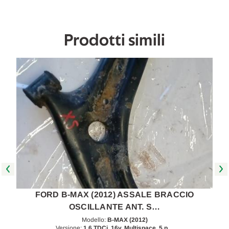
poi
poi
[[260535]]
[[260535]]
Prodotti simili
FORD B-MAX (2012) ASSALE BRACCIO
OSCILLANTE ANT. S…
Modello:
B-MAX (2012)
Versione:
1.6 TDCi, 16v. Multispace, 5 p…