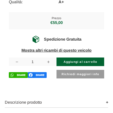
Qualità:
A+
Prezzo
€55,00
Spedizione Gratuita
Mostra altri ricambi di questo veicolo
Disponibilità
attuale:
Diminuisci
Aumenta
la
la
quantità
quantità
di
di
Richiedi maggiori info
MERCEDES
MERCEDES
CLASSE
CLASSE
SL
SL
«R230»
«R230»
(2002)
(2002)
ASSALE
ASSALE
BRACCIO
BRACCIO
Descrizione prodotto
OSCILLANTE
OSCILLANTE
(ANT
(ANT