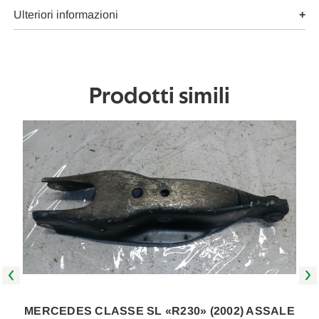
INF.)
INF.)
POST.
POST.
Ulteriori informazioni
DX.
DX.
USATO
USATO
Da
Da
2002
2002
in
in
poi
poi
Prodotti simili
[[264018]]
[[264018]]
E
MERCEDES CLASSE SL «R230» (2002) ASSALE