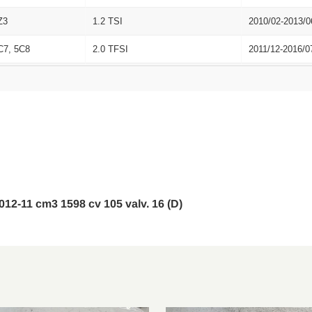
Z3
1.2 TSI
2010/02-2013/0
C7, 5C8
2.0 TFSI
2011/12-2016/0
C5
2.0 FSI 4motion
2005/09-2010/1
Z3
2.0 TDI 16V
2004/02-2013/0
Z3
1.4
2004/06-2013/0
C2
2.0 TDI
2005/08-2010/0
C2
2.0 FSI 4motion
2005/09-2010/0
 2012-11 cm3 1598 cv 105 valv. 16 (D)
P1
2.0 TDI
2005/10-2010/1
Z5
1.8 TSI
2007/06-2013/0
K2
1.4 TSI
2006/07-2010/1
L
2.0 TDI 4x4
2009/11-2015/0