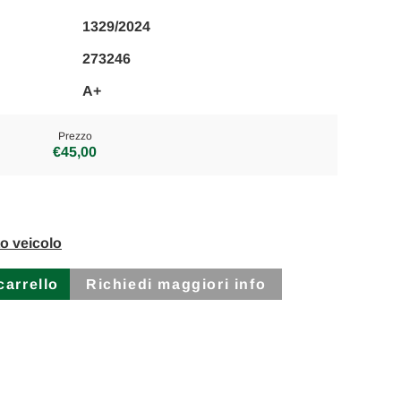
1329/2024
273246
A+
Prezzo
€45,00
to veicolo
Richiedi maggiori info