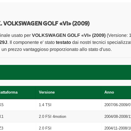
BRACCIO
BRACCIO
OSCILLANTE
OSCILLANTE
(ANT
(ANT
INF.)
INF.)
POST.
POST.
DX. VOLKSWAGEN GOLF «VI» (2009)
DX.
DX.
USATO
USATO
inale usato per
VOLKSWAGEN GOLF «VI» (2009)
(Versione: 1
Da
Da
2008
2008
29J
. Il componente e' stato
testato
dai nostri tecnici specializza
A
A
d un prezzo vantaggioso proporzionato allo stato d'uso.
2012
2012
[[273246]]
[[273246]]
iattaforma
Versione
Anno
K5
1.4 TSI
2007/06-2009/0
K1
2.0 FSI 4motion
2004/08-2008/1
Z3
2.0 FSI
2004/11-2008/1