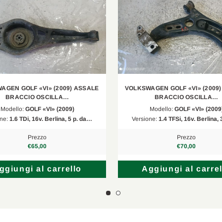
21, 5M1
2.0 TDI
2009/01-2013/1
Z5
1.9 TDI
2004/09-2010/1
Z3
1.6
2004/06-2013/0
P1
1.6 TDI
2010/02-2012/1
AGEN GOLF «VI» (2009) ASSALE
VOLKSWAGEN GOLF «VI» (2009
C2
3.2 FSI 4motion
2005/11-2010/0
BRACCIO OSCILLA…
BRACCIO OSCILLA…
Modello:
GOLF «VI» (2009)
Modello:
GOLF «VI» (2009
K1
1.2 TSI
2008/11-2012/1
one:
1.6 TDi, 16v. Berlina, 5 p. da…
Versione:
1.4 TFSi, 16v. Berlina,
C2
3.6 R36 4motion
2007/04-2010/0
Prezzo
Prezzo
€65,00
€70,00
Z3
1.9 TDI
2004/06-2010/1
ggiungi al carrello
Aggiungi al carrel
P1
2.0 TFSI
2009/06-2012/1
P5, 5P8
1.6 TDI
2010/11-2015/0
T1, 1T2
1.9 TDI
2003/02-2004/0