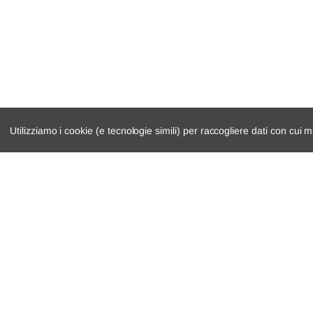
VW
Golf V
1
Skoda
Octavia II Combi
1
VW
Golf VI
5
VW
Beetle Cabriolet
5
Skoda
Octavia II
1
Utilizziamo i cookie (e tecnologie simili) per raccogliere dati con cui m
VW
EOS
1
VW
Touran
1
catalogo ricambi
cambio e trasmi
Skoda
Superb II Station Wagon
3
veicoli per ricambi
demolizioni
VW
Jetta III
1
motore
condizioni di ven
Skoda
Octavia II
1
VW
Touran
1