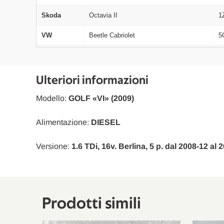
Skoda
Octavia II
1
VW
Beetle Cabriolet
5
VW
Passat Variant
3
Skoda
Octavia II
1
Ulteriori informazioni
Skoda
Octavia II
1
Modello:
GOLF «VI» (2009)
VW
Passat
3
Alimentazione:
DIESEL
VW
Passat
3
Versione:
1.6 TDi, 16v. Berlina, 5 p. dal 2008-12 al
Seat
Leon
1
Skoda
Octavia II Combi
1
VW
Jetta III
1
Prodotti simili
Skoda
Yeti
5