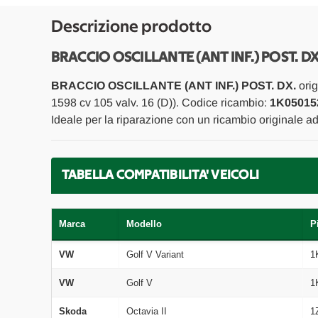
Descrizione prodotto
BRACCIO OSCILLANTE (ANT INF.) POST. 
BRACCIO OSCILLANTE (ANT INF.) POST. DX.
orig
1598 cv 105 valv. 16 (D)). Codice ricambio:
1K05015
Ideale per la riparazione con un ricambio originale a
TABELLA COMPATIBILITA' VEICOLI
Marca
Modello
P
VW
Golf V Variant
1
VW
Golf V
1
Skoda
Octavia II
1