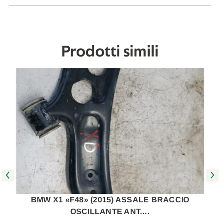
2015
2015
A
A
2019
2019
[[255533]]
[[255533]]
Prodotti simili
BMW X1 «F48» (2015) ASSALE BRACCIO
OSCILLANTE ANT.…