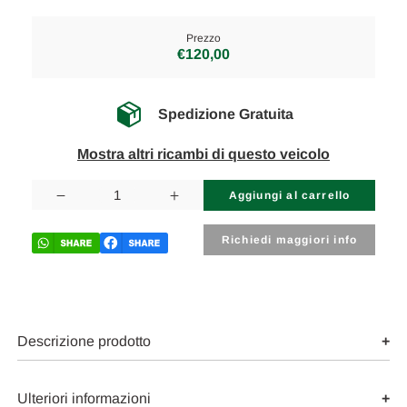
Prezzo
€120,00
Spedizione Gratuita
Mostra altri ricambi di questo veicolo
Disponibilità
attuale:
Diminuisci
Aumenta
la
la
quantità
quantità
di
di
Richiedi maggiori info
BMW
BMW
X1
X1
«F48»
«F48»
(2015)
(2015)
ASSALE
ASSALE
BRACCIO
BRACCIO
OSCILLANTE
OSCILLANTE
Descrizione prodotto
ANT.
ANT.
SX.
SX.
USATO
USATO
Da
Da
Ulteriori informazioni