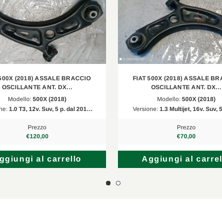
1.3
2018/09-2024/12
1.0
2018/09-2024/12
1.6 CRD
2016/11-2024/12
 MV
1.3 2WD
2020/08-2024/12
 500X (2018) ASSALE BRACCIO
FIAT 500X (2018) ASSALE B
 MV
1.3 2WD
2020/08-2024/12
OSCILLANTE ANT. DX…
OSCILLANTE ANT. DX…
Modello:
500X (2018)
Modello:
500X (2018)
1.6 D Multijet
2021/05-2024/12
ne:
1.0 T3, 12v. Suv, 5 p. dal 201…
Versione:
1.3 Multijet, 16v. Suv, 
1.6 Multijet
2020/02-2024/12
Prezzo
Prezzo
€120,00
€70,00
 MV
1.6 Multijet
2021/04-2024/12
ggiungi al carrello
Aggiungi al carrel
1.5 T4 Hybrid
2022/03-2024/12
1.5 T4 Hybrid
2022/03-2024/12
 MV
1.5 T4 Hybrid
2022/03-2024/12
1.4 LPG
2016/01-2024/12