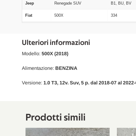
Jeep
Renegade SUV
B1, BU, BV
Fiat
500X
334
Fiat
500X
334
Fiat
500X
334
Ulteriori informazioni
Fiat
500X
334
Modello:
500X (2018)
Fiat
500X
334
Alimentazione:
BENZINA
Jeep
Compass
M6, M7, MP,
Versione:
1.0 T3, 12v. Suv, 5 p. dal 2018-07 al 2022
Jeep
Renegade SUV
B1, BU, BV
Jeep
Renegade SUV
B1, BU, BV
Jeep
Renegade SUV
B1, BU, BV
Prodotti simili
Fiat
500X
334