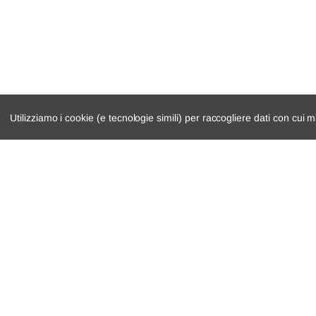
Jeep
Renegade SUV
B1, BU, BV
Utilizziamo i cookie (e tecnologie simili) per raccogliere dati con cui m
catalogo ricambi
cambio e trasmi
veicoli per ricambi
demolizioni
motore
condizioni di ven