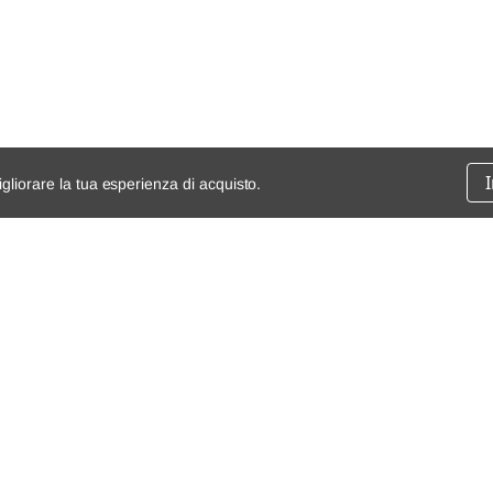
1.6 CRD
2017/06-2026/12
igliorare la tua esperienza di acquisto.
ssione
chi siamo
spedizioni e resi
dita
mappa del sito
Condizioni generali di vendita
Termini e Condizioni
Privacy