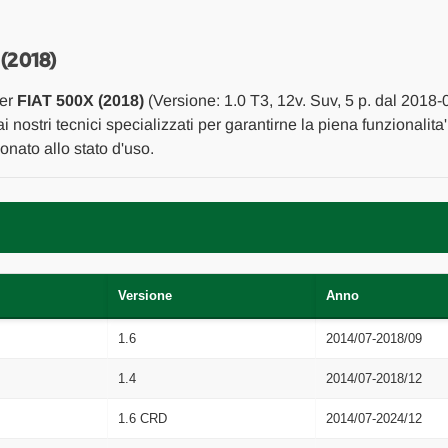
ANT.
ANT.
SX.
SX.
USATO
USATO
Da
Da
(2018)
2018
2018
A
A
per
FIAT 500X (2018)
(Versione: 1.0 T3, 12v. Suv, 5 p. dal 2018
2022
2022
[[271775]]
[[271775]]
i nostri tecnici specializzati per garantirne la piena funzionalita
nato allo stato d'uso.
Versione
Anno
1.6
2014/07-2018/09
1.4
2014/07-2018/12
1.6 CRD
2014/07-2024/12