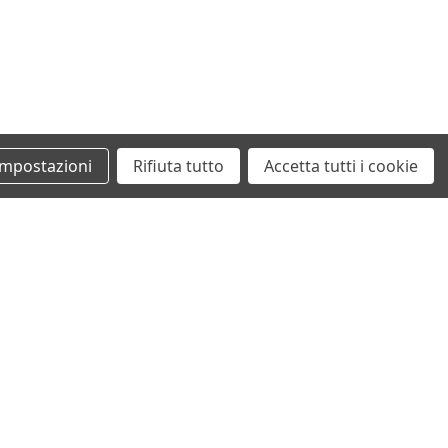
1598 ccm, 77 KW, 105 PS
Impostazioni
Rifiuta tutto
Accetta tutti i cookie
+39 0862461097
info@autodemolizionesanvittorino.it
©2026 Autodemolizione San Vittorino
ecommerce by San Vittorino Srl