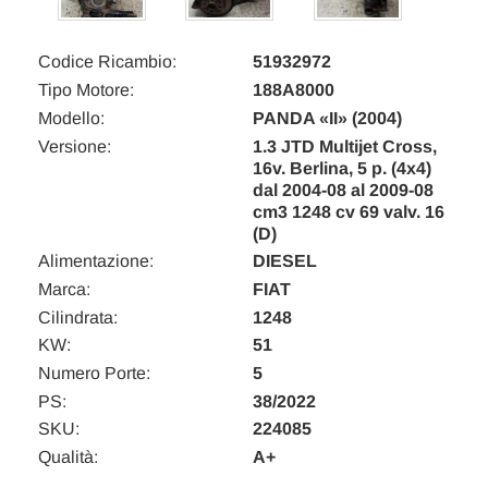
Codice Ricambio:
51932972
Tipo Motore:
188A8000
Modello:
PANDA «II» (2004)
Versione:
1.3 JTD Multijet Cross,
16v. Berlina, 5 p. (4x4)
dal 2004-08 al 2009-08
cm3 1248 cv 69 valv. 16
(D)
Alimentazione:
DIESEL
Marca:
FIAT
Cilindrata:
1248
KW:
51
Numero Porte:
5
PS:
38/2022
SKU:
224085
Qualità:
A+