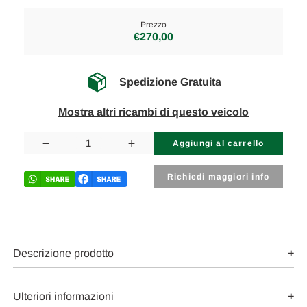
Prezzo
€270,00
Spedizione Gratuita
Mostra altri ricambi di questo veicolo
Disponibilità
attuale:
Diminuisci
Aumenta
la
la
quantità
quantità
di
di
Richiedi maggiori info
FIAT
FIAT
PANDA
PANDA
«II»
«II»
(2004)
(2004)
ASSALE
ASSALE
BRACCIO
BRACCIO
OSCILLANTE
OSCILLANTE
Descrizione prodotto
POST.
POST.
DX.
DX.
USATO
USATO
Da
Da
Ulteriori informazioni