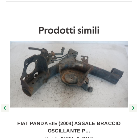
2004
2004
A
A
2009
2009
[[224085]]
[[224085]]
Prodotti simili
FIAT PANDA «II» (2004) ASSALE BRACCIO
OSCILLANTE P…