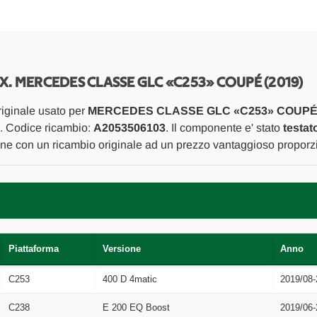
GLC
GLC
«C253»
«C253»
COUPÉ
COUPÉ
(2019)
(2019)
ASSALE
ASSALE
BRACCIO
BRACCIO
OSCILLANTE
OSCILLANTE
(POST.SUP.)
(POST.SUP.)
SX. MERCEDES CLASSE GLC «C253» COUPÉ (2019)
POST.
POST.
SX.
SX.
iginale usato per
MERCEDES CLASSE GLC «C253» COUPÉ 
USATO
USATO
Da
Da
). Codice ricambio:
A2053506103
. Il componente e' stato
testat
2019
2019
ione con un ricambio originale ad un prezzo vantaggioso proporzi
in
in
poi
poi
[[266790]]
[[266790]]
Piattaforma
Versione
Anno
C253
400 D 4matic
2019/08-
C238
E 200 EQ Boost
2019/06-