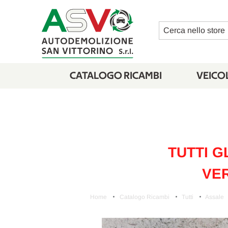
Cerca
CATALOGO RICAMBI
VEICOL
TUTTI G
VER
Home
Catalogo Ricambi
Tutti
Assale