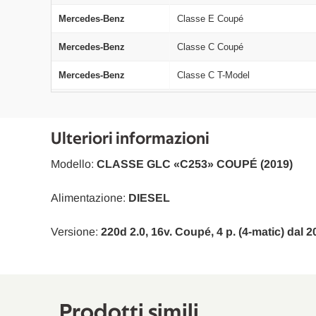
Mercedes-Benz
Classe E Coupé
Mercedes-Benz
Classe C Coupé
Mercedes-Benz
Classe C T-Model
Mercedes-Benz
Classe C T-Model
Mercedes-Benz
Classe C T-Model
Ulteriori informazioni
Mercedes-Benz
Classe C T-Model
Modello:
CLASSE GLC «C253» COUPÉ (2019)
Mercedes-Benz
GLC
Alimentazione:
DIESEL
Mercedes-Benz
Classe C
Versione:
220d 2.0, 16v. Coupé, 4 p. (4-matic) dal 2
Mercedes-Benz
Classe C T-Model
Mercedes-Benz
GLC Coupé
Mercedes-Benz
Classe C Coupé
Prodotti simili