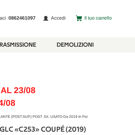
aci
0862461097
Accedi
Il tuo carrello
TRASMISSIONE
DEMOLIZIONI
AL 23/08
4/08
E (POST.SUP.) POST. SX. USATO Da 2019 In Poi
GLC «C253» COUPÉ (2019)