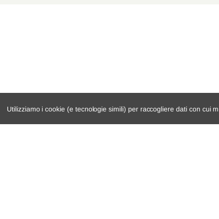
Mercedes-Benz
GLC
Mercedes-Benz
Classe C T-Model
Mercedes-Benz
GLC
Mercedes-Benz
Classe C
Mercedes-Benz
Classe E T-Model
Mercedes-Benz
Classe C Cabriolet
Utilizziamo i cookie (e tecnologie simili) per raccogliere dati con cui m
Mercedes-Benz
GLC Coupé
Mercedes-Benz
Classe C
catalogo ricambi
cambio e trasmi
Mercedes-Benz
Classe C Cabriolet
veicoli per ricambi
demolizioni
Mercedes-Benz
GLC Coupé
motore
condizioni di ven
Mercedes-Benz
Classe C T-Model