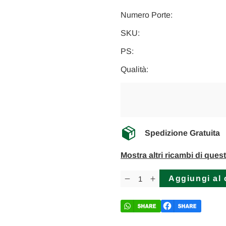
Numero Porte:
SKU:
PS:
Qualità:
Spedizione Gratuita
Mostra altri ricambi di ques
Disponibilità
attuale:
Diminuisci
Aumenta
la
la
quantità
quantità
di
di
MERCEDES
MERCEDES
CLASSE
CLASSE