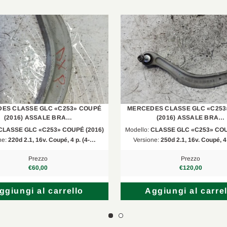
X253
250 4matic
2015/06-
W205
C 220 D 4matic
2018/05-
W212
E 350 BlueTEC 4matic
2014/05-
S213
E 220 D 4matic
2017/01-
X253
220 D 4matic
2015/06-
ES CLASSE GLC «C253» COUPÉ
MERCEDES CLASSE GLC «C253
S205
C 200 BlueTEC/d
2014/09-
(2016) ASSALE BRA…
(2016) ASSALE BRA…
CLASSE GLC «C253» COUPÉ (2016)
Modello:
CLASSE GLC «C253» COU
C205
C 250 D
2015/10-
ne:
220d 2.1, 16v. Coupé, 4 p. (4-…
Versione:
250d 2.1, 16v. Coupé, 4
C238
E 300 D
2018/05-
Prezzo
Prezzo
€60,00
€120,00
C238
E 450 4matic
2018/08-
ggiungi al carrello
Aggiungi al carrel
C238
E 300 D EQ Boost 4matic
2021/01-
W205
C 220 BlueTEC/d
2014/02-