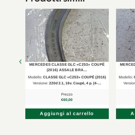
Mercedes-Benz
GLC
Mercedes-Benz
Classe C
Mercedes-Benz
Classe E
Mercedes-Benz
Classe E ALL-Terrain
Mercedes-Benz
GLC
 COUPÉ
MERCEDES CLASSE GLC «C253» COUPÉ
MERCED
Mercedes-Benz
Classe C T-Model
(2016) ASSALE BRA…
É (2016)
Modello:
CLASSE GLC «C253» COUPÉ (2016)
Modello:
Mercedes-Benz
Classe C Coupé
p. (4-…
Versione:
220d 2.1, 16v. Coupé, 4 p. (4-…
Versio
Mercedes-Benz
Classe E Coupé
Prezzo
€60,00
Mercedes-Benz
Classe E Coupé
lo
Aggiungi al carrello
A
Mercedes-Benz
Classe E Coupé
Mercedes-Benz
Classe C