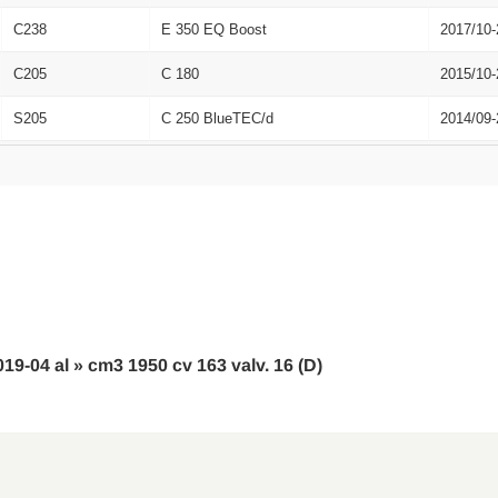
C238
E 350 EQ Boost
2017/10-
C205
C 180
2015/10-
S205
C 250 BlueTEC/d
2014/09-
S205
C 200 D
2018/05-
S205
C 200
2014/09-
S205
C 180
2014/09-
X253
300 De 4matic
2020/05-
W205
C 200
2013/12-
019-04 al » cm3 1950 cv 163 valv. 16 (D)
S205
C 300 D 4matic
2018/06-
C253
250 4matic
2016/06-
C205
C 200
2015/10-