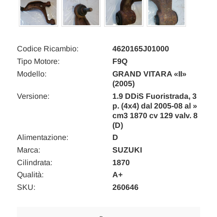
Codice Ricambio:
4620165J01000
Tipo Motore:
F9Q
Modello:
GRAND VITARA «II»
(2005)
Versione:
1.9 DDiS Fuoristrada, 3
p. (4x4) dal 2005-08 al »
cm3 1870 cv 129 valv. 8
(D)
Alimentazione:
D
Marca:
SUZUKI
Cilindrata:
1870
Qualità:
A+
SKU:
260646