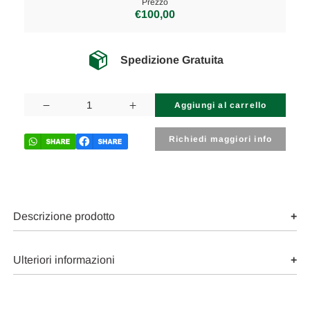
Prezzo
€100,00
Spedizione Gratuita
Disponibilità
attuale:
Diminuisci
Aumenta
la
la
quantità
quantità
di
di
Richiedi maggiori info
SUZUKI
SUZUKI
GRAND
GRAND
VITARA
VITARA
«II»
«II»
(2005)
(2005)
ASSALE
ASSALE
BRACCIO
BRACCIO
Descrizione prodotto
OSCILLANTE
OSCILLANTE
SUP.
SUP.
POST.
POST.
DX.
DX.
Ulteriori informazioni
USATO
USATO
Da
Da
2005
2005
in
in