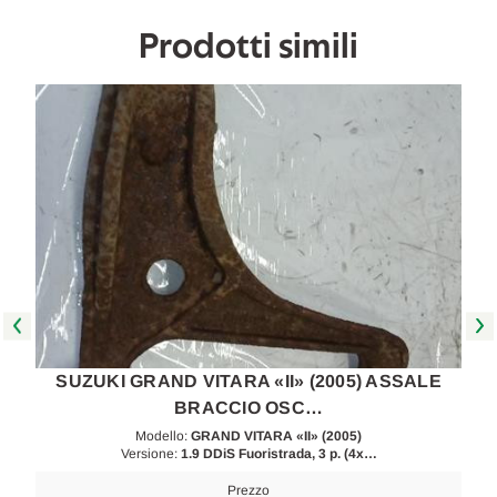
poi
poi
[[260646]]
[[260646]]
Prodotti simili
SUZUKI GRAND VITARA «II» (2005) ASSALE
BRACCIO OSC…
Modello:
GRAND VITARA «II» (2005)
Versione:
1.9 DDiS Fuoristrada, 3 p. (4x…
Prezzo