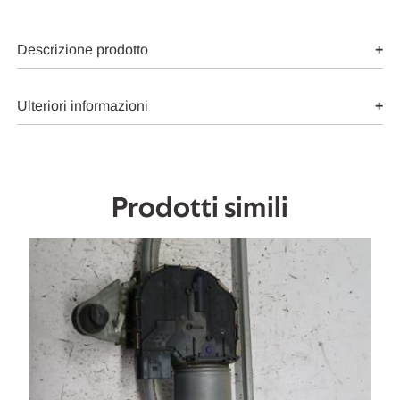
VARIANT
VARIANT
(2015)
(2015)
CRISTALLI
CRISTALLI
BRACCIO
BRACCIO
Descrizione prodotto
TERGICRISTALLO
TERGICRISTALLO
PARABREZZA
PARABREZZA
DX.
DX.
USATO
USATO
Ulteriori informazioni
Da
Da
2014
2014
A
A
2019
2019
[[272358]]
[[272358]]
Prodotti simili