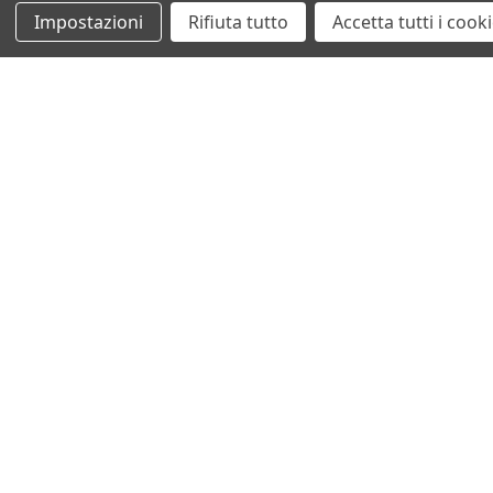
Impostazioni
Rifiuta tutto
Accetta tutti i cook
catalogo ricambi
veicoli per ricambi
motore
cambio e trasmissione
demolizioni
condizioni di vendita
chi siamo
spedizioni e resi
mappa del sito