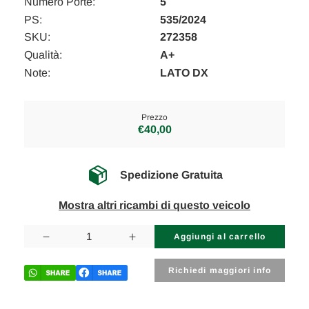
Numero Porte:
5
PS:
535/2024
SKU:
272358
Qualità:
A+
Note:
LATO DX
Prezzo
€40,00
Spedizione Gratuita
Mostra altri ricambi di questo veicolo
Disponibilità
attuale:
Diminuisci
Aumenta
la
la
quantità
quantità
di
di
Richiedi maggiori info
VOLKSWAGEN
VOLKSWAGEN
PASSAT
PASSAT
«VII»
«VII»