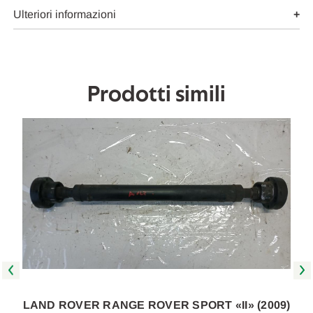
TRASMISSIONE
TRASMISSIONE
CENTRALINA
CENTRALINA
Ulteriori informazioni
CAMBIO
CAMBIO
USATO
USATO
Da
Da
2009
2009
A
A
2013
2013
Prodotti simili
[[272136]]
[[272136]]
)
LAND ROVER RANGE ROVER SPORT «II» (2009)