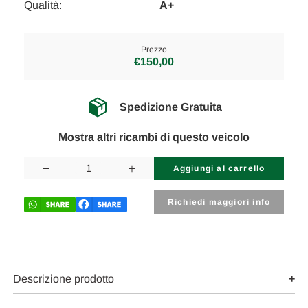
Qualità:
A+
Prezzo
€150,00
Spedizione Gratuita
Mostra altri ricambi di questo veicolo
Disponibilità
attuale:
Diminuisci
Aumenta
la
la
quantità
quantità
di
di
Richiedi maggiori info
LAND
LAND
ROVER
ROVER
RANGE
RANGE
ROVER
ROVER
SPORT
SPORT
«II»
«II»
(2009)
(2009)
Descrizione prodotto
CAMBIO
CAMBIO
E
E