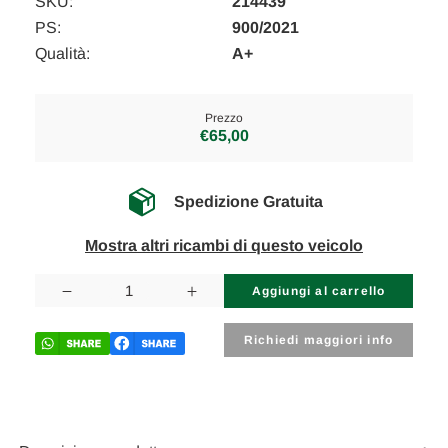
SKU:
214439
PS:
900/2021
Qualità:
A+
Prezzo
€65,00
Spedizione Gratuita
Mostra altri ricambi di questo veicolo
Disponibilità
attuale:
Diminuisci
Aumenta
la
la
quantità
quantità
di
di
Richiedi maggiori info
MERCEDES
MERCEDES
CLASSE
CLASSE
A
A
«W176»
«W176»
(2015)
(2015)
IMPIANTO
IMPIANTO