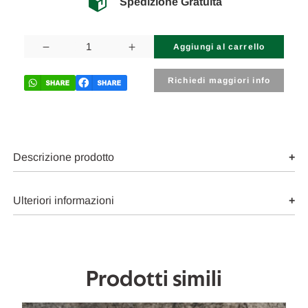
Spedizione Gratuita
Disponibilità
attuale:
Diminuisci
Aumenta
la
la
quantità
quantità
di
di
Richiedi maggiori info
FIAT
FIAT
PANDA
PANDA
«I»
«I»
(1991)
(1991)
SCARICO
SCARICO
E
E
INIEZIONE
INIEZIONE
Descrizione prodotto
CENTRALINA
CENTRALINA
INIEZIONE
INIEZIONE
USATO
USATO
Da
Da
Ulteriori informazioni
2000
2000
A
A
2004
2004
[[271924]]
[[271924]]
Prodotti simili