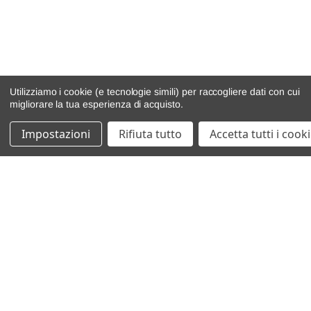
Utilizziamo i cookie (e tecnologie simili) per raccogliere dati con cui
migliorare la tua esperienza di acquisto.
Impostazioni
Rifiuta tutto
Accetta tutti i cook
catalogo ricambi
veicoli per ricambi
motore
cambio e trasmissione
demolizioni