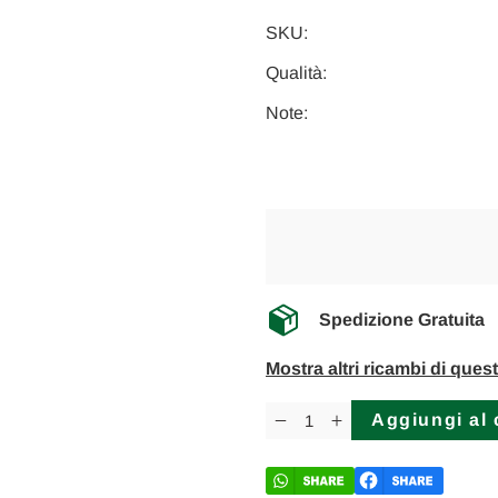
SKU:
Qualità:
Note:
Spedizione Gratuita
Mostra altri ricambi di ques
Disponibilità
attuale:
Diminuisci
Aumenta
la
la
quantità
quantità
di
di
FIAT
FIAT