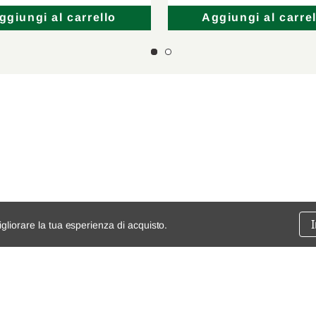
ggiungi al carrello
Aggiungi al carrel
igliorare la tua esperienza di acquisto.
ssione
chi siamo
spedizioni e resi