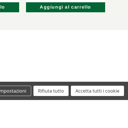
lo
Aggiungi al carrello
Impostazioni
Rifiuta tutto
Accetta tutti i cookie
+39 0862461097
info@autodemolizionesanvittorino.it