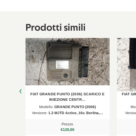
Prodotti simili
RICO E
FIAT GRANDE PUNTO (2006) SCARICO E
FIAT G
INIEZIONE CENTR…
06)
Modello:
GRANDE PUNTO (2006)
Mo
dal 2…
Versione:
1.3 MJTD Active, 16v. Berlina,…
Versio
Prezzo
€120,00