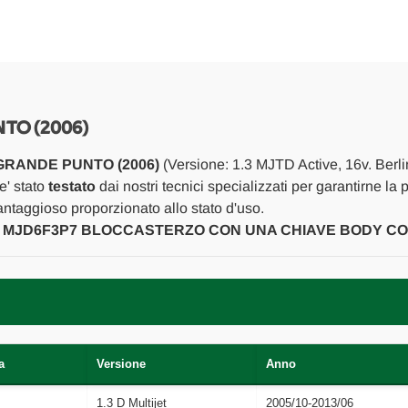
GRANDE
GRANDE
PUNTO
PUNTO
(2006)
(2006)
SCARICO
SCARICO
E
E
INIEZIONE
INIEZIONE
CENTRALINA
CENTRALINA
INIEZIONE
INIEZIONE
USATO
USATO
NTO (2006)
Da
Da
2005
2005
GRANDE PUNTO (2006)
(Versione: 1.3 MJTD Active, 16v. Berli
A
A
2010
2010
e' stato
testato
dai nostri tecnici specializzati per garantirne la 
[[259149]]
[[259149]]
ntaggioso proporzionato allo stato d'uso.
ONE MJD6F3P7 BLOCCASTERZO CON UNA CHIAVE BODY 
a
Versione
Anno
1.3 D Multijet
2005/10-2013/06