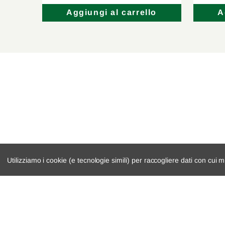
lo
Aggiungi al carrello
A
Utilizziamo i cookie (e tecnologie simili) per raccogliere dati con cui m
catalogo ricambi
cambio e trasmi
veicoli per ricambi
demolizioni