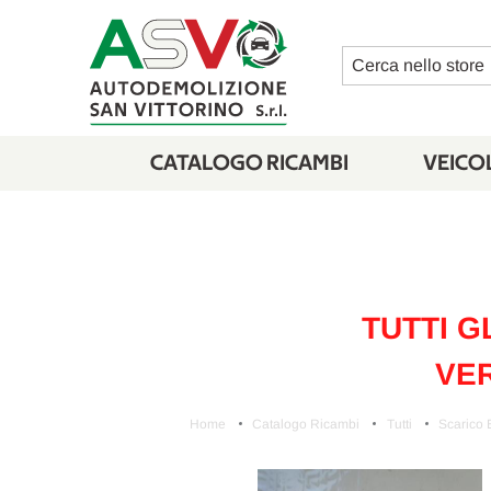
Cerca
CATALOGO RICAMBI
VEICOL
TUTTI G
VER
Home
Catalogo Ricambi
Tutti
Scarico 