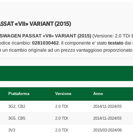
SCARICO
SCARICO
E
E
INIEZIONE
INIEZIONE
CENTRALINA
CENTRALINA
INIEZIONE
INIEZIONE
AT «VII» VARIANT (2015)
USATO
USATO
Da
Da
WAGEN PASSAT «VII» VARIANT (2015)
(Versione: 2.0 TDi 
2014
2014
A
A
odice ricambio:
0281030462
. Il componente e' stato
testato
dai 
2019
2019
on un ricambio originale ad un prezzo vantaggioso proporzionato 
[[272309]]
[[272309]]
Piattaforma
Versione
Anno
3G2, CB2
2.0 TDI
2014/11-2024/03
3G5, CB5
2.0 TDI
2014/11-2024/03
3V3
2.0 TDI
2015/03-2024/06