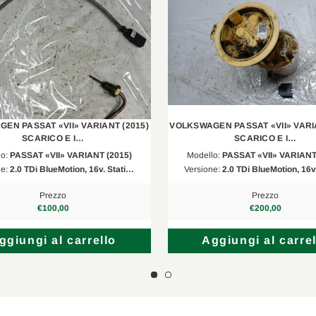
EN PASSAT «VII» VARIANT (2015)
VOLKSWAGEN PASSAT «VII» VARIA
SCARICO E I…
SCARICO E I…
lo:
PASSAT «VII» VARIANT (2015)
Modello:
PASSAT «VII» VARIANT
ne:
2.0 TDi BlueMotion, 16v. Stati…
Versione:
2.0 TDi BlueMotion, 16v
Prezzo
Prezzo
€100,00
€200,00
ggiungi al carrello
Aggiungi al carrel