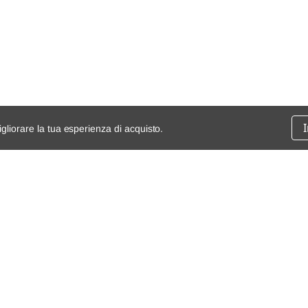
igliorare la tua esperienza di acquisto.
ssione
chi siamo
spedizioni e resi
dita
mappa del sito
Condizioni generali di vendita
Termini e Condizioni
Privacy