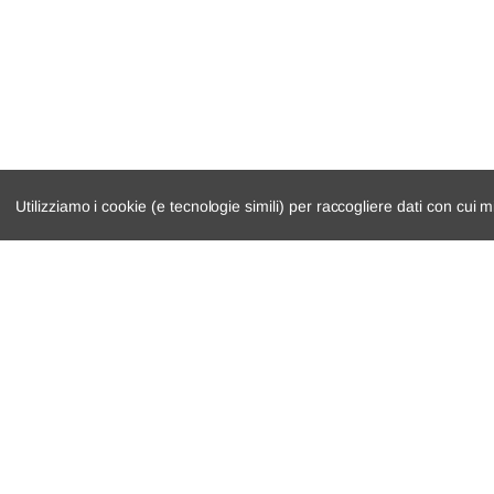
Utilizziamo i cookie (e tecnologie simili) per raccogliere dati con cui m
catalogo ricambi
cambio e trasmi
veicoli per ricambi
demolizioni
motore
condizioni di ven