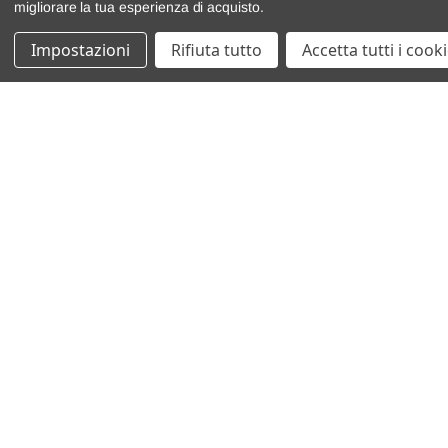
migliorare la tua esperienza di acquisto.
Impostazioni
Rifiuta tutto
Accetta tutti i cook
catalogo ricambi
veicoli per ricambi
motore
cambio e trasmissione
demolizioni
condizioni di vendita
chi siamo
spedizioni e resi