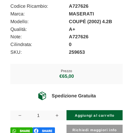
Codice Ricambio:
A727626
Marca:
MASERATI
Modello:
COUPÉ (2002) 4.2B
Qualità:
A+
Note:
A727626
Cilindrata:
0
SKU:
259653
Prezzo
€65,00
Spedizione Gratuita
Disponibilità
attuale:
Diminuisci
Aumenta
la
la
quantità
quantità
di
di
Richiedi maggiori info