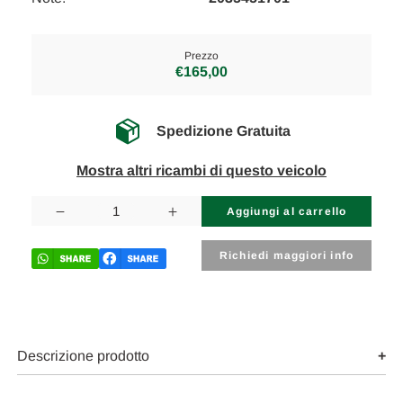
Prezzo
€165,00
Spedizione Gratuita
Mostra altri ricambi di questo veicolo
Disponibilità
attuale:
Diminuisci
Aumenta
la
la
quantità
quantità
di
di
Richiedi maggiori info
MERCEDES
MERCEDES
CLASSE
CLASSE
C
C
«C203»
«C203»
COUPÉ
COUPÉ
(2002)
(2002)
IMPIANTO
IMPIANTO
Descrizione prodotto
ELETTRICO
ELETTRICO
CENTRALINA
CENTRALINA
USATO
USATO