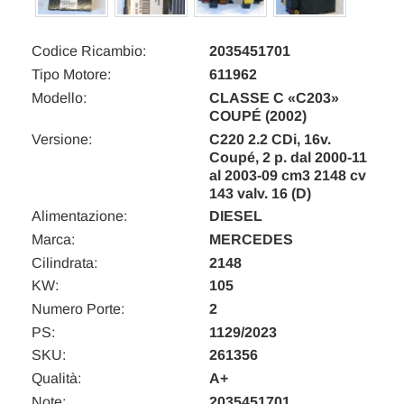
Codice Ricambio:
2035451701
Tipo Motore:
611962
Modello:
CLASSE C «C203»
COUPÉ (2002)
Versione:
C220 2.2 CDi, 16v.
Coupé, 2 p. dal 2000-11
al 2003-09 cm3 2148 cv
143 valv. 16 (D)
Alimentazione:
DIESEL
Marca:
MERCEDES
Cilindrata:
2148
KW:
105
Numero Porte:
2
PS:
1129/2023
SKU:
261356
Qualità:
A+
Note:
2035451701