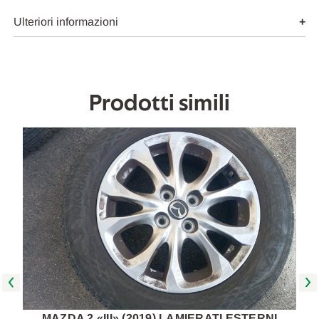
DX.
DX.
USATO
USATO
Ulteriori informazioni
Da
Da
2011
2011
A
A
2013
2013
[[264768]]
[[264768]]
Prodotti simili
I
MAZDA 2 «III» (2019) LAMIERATI ESTERNI