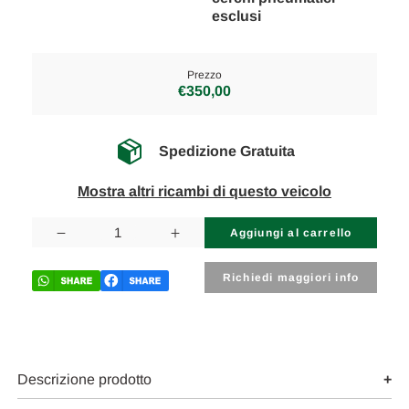
esclusi
Prezzo
€350,00
Spedizione Gratuita
Mostra altri ricambi di questo veicolo
Disponibilità
attuale:
Diminuisci
Aumenta
la
la
quantità
quantità
di
di
Richiedi maggiori info
MAZDA
MAZDA
3
3
«II»
«II»
(2012)
(2012)
LAMIERATI
LAMIERATI
ESTERNI
ESTERNI
CERCHIO
CERCHIO
Descrizione prodotto
RUOTA
RUOTA
ANT.
ANT.