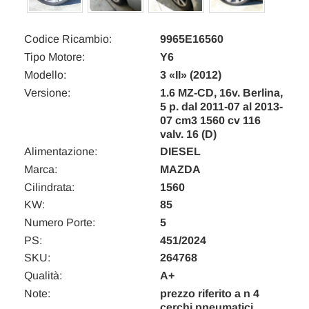
Codice Ricambio:
9965E16560
Tipo Motore:
Y6
Modello:
3 «II» (2012)
Versione:
1.6 MZ-CD, 16v. Berlina,
5 p. dal 2011-07 al 2013-
07 cm3 1560 cv 116
valv. 16 (D)
Alimentazione:
DIESEL
Marca:
MAZDA
Cilindrata:
1560
KW:
85
Numero Porte:
5
PS:
451/2024
SKU:
264768
Qualità:
A+
Note:
prezzo riferito a n 4
cerchi pneumatici