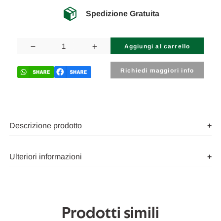
Spedizione Gratuita
Disponibilità
attuale:
Diminuisci
Aumenta
la
la
quantità
quantità
di
di
Richiedi maggiori info
SMART
SMART
FORFOUR
FORFOUR
«453»
«453»
(2015)
(2015)
LAMIERATI
LAMIERATI
ESTERNI
ESTERNI
CERCHIO
CERCHIO
Descrizione prodotto
RUOTA
RUOTA
ANT.
ANT.
DX.
DX.
USATO
USATO
Ulteriori informazioni
Da
Da
2014
2014
in
in
poi
poi
[[264596]]
[[264596]]
Prodotti simili