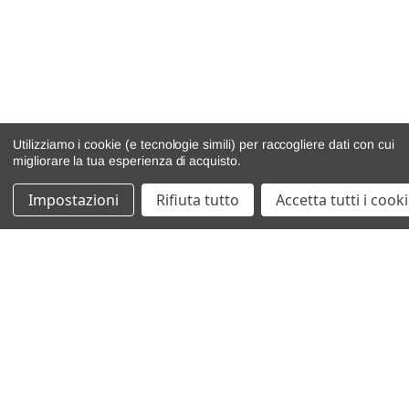
Utilizziamo i cookie (e tecnologie simili) per raccogliere dati con cui
migliorare la tua esperienza di acquisto.
Impostazioni
Rifiuta tutto
Accetta tutti i cook
catalogo ricambi
veicoli per ricambi
motore
cambio e trasmissione