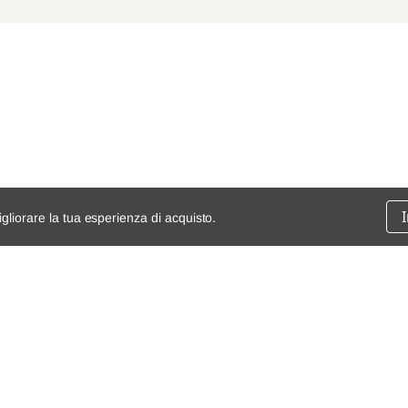
igliorare la tua esperienza di acquisto.
ssione
chi siamo
spedizioni e resi
dita
mappa del sito