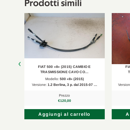
Prodotti simili
 E
FIAT 500 «II» (2015) CAMBIO E
FI
O…
TRASMISSIONE CAVO CO…
Modello:
500 «II» (2015)
 3 p. …
Versione:
1.2 Berlina, 3 p. dal 2015-07 …
Versio
Prezzo
€120,00
lo
Aggiungi al carrello
A