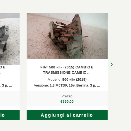
O E
FIAT 500 «II» (2015) CAMBIO E
F
 …
TRASMISSIONE CAMBIO …
Modello:
500 «II» (2015)
, 3 p. …
Versione:
1.3 MJTDF, 16v. Berlina, 3 p. …
Versi
Prezzo
€350,00
lo
Aggiungi al carrello