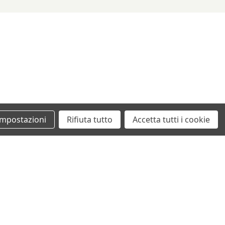
Impostazioni
Rifiuta tutto
Accetta tutti i cookie
+39 0862461097
info@autodemolizionesanvittorino.it