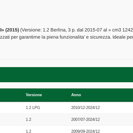
TRASMISSIONE
TRASMISSIONE
COMANDO
COMANDO
CAMBIO
CAMBIO
USATO
USATO
Da
Da
2015
2015
I» (2015)
(Versione: 1.2 Berlina, 3 p. dal 2015-07 al » cm3 1242
in
in
poi
poi
izzati per garantirne la piena funzionalita' e sicurezza. Ideale p
[[261076]]
[[261076]]
Versione
Anno
1.2 LPG
2010/12-2024/12
1.2
2007/07-2024/12
1.2
2009/09-2024/12