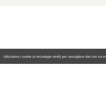
Utilizziamo i cookie (e tecnologie simili) per raccogliere dati con cui m
catalogo ricambi
cambio e trasmi
veicoli per ricambi
demolizioni
motore
condizioni di ven