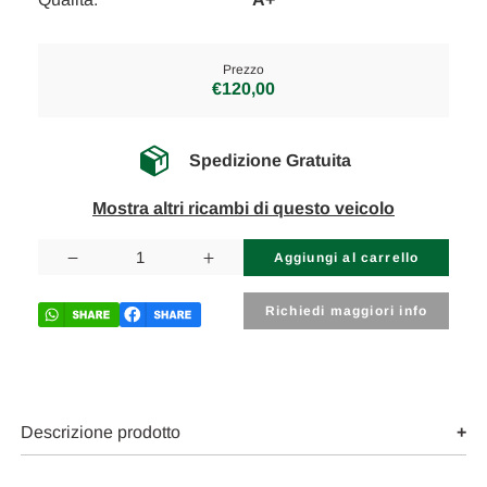
Prezzo
€120,00
Spedizione Gratuita
Mostra altri ricambi di questo veicolo
Disponibilità
attuale:
Diminuisci
Aumenta
la
la
quantità
quantità
di
di
Richiedi maggiori info
MERCEDES
MERCEDES
CLASSE
CLASSE
E
E
«W211»
«W211»
(2002)
(2002)
TERMICO
TERMICO
COMPRESSORE
COMPRESSORE
Descrizione prodotto
A/C
A/C
USATO
USATO
Da
Da