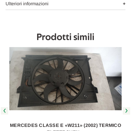
2005
2005
Ulteriori informazioni
A
A
2009
2009
[[268261]]
[[268261]]
Prodotti simili
O
MERCEDES CLASSE E «W211» (2002) TERMICO