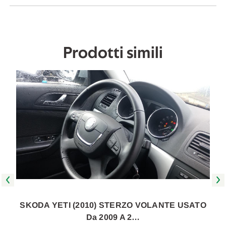
[[269521]]
[[269521]]
Prodotti simili
SKODA YETI (2010) STERZO VOLANTE USATO
Da 2009 A 2…