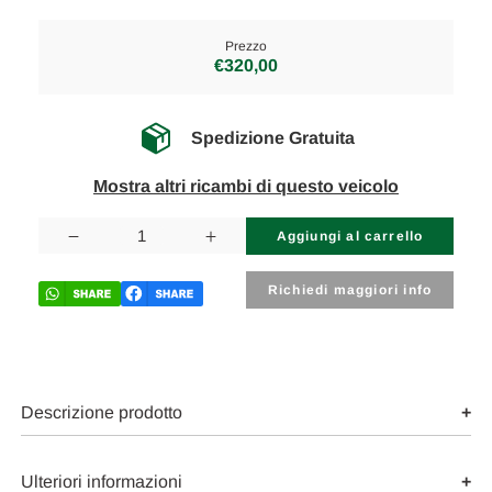
Prezzo
€320,00
Spedizione Gratuita
Mostra altri ricambi di questo veicolo
Disponibilità
attuale:
Diminuisci
Aumenta
la
la
quantità
quantità
di
di
Richiedi maggiori info
SKODA
SKODA
YETI
YETI
(2010)
(2010)
TERMICO
TERMICO
COMPRESSORE
COMPRESSORE
A/C
A/C
USATO
USATO
Descrizione prodotto
Da
Da
2009
2009
A
A
2013
2013
Ulteriori informazioni